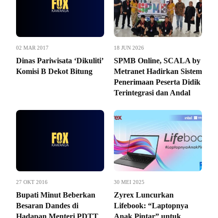
02 MAR 2017
18 JUN 2026
Dinas Pariwisata ‘Dikuliti’
SPMB Online, SCALA by
Komisi B Dekot Bitung
Metranet Hadirkan Sistem
Penerimaan Peserta Didik
Terintegrasi dan Andal
27 OKT 2016
30 MEI 2025
Bupati Minut Beberkan
Zyrex Luncurkan
Besaran Dandes di
Lifebook: “Laptopnya
Hadapan Menteri PDTT
Anak Pintar” untuk