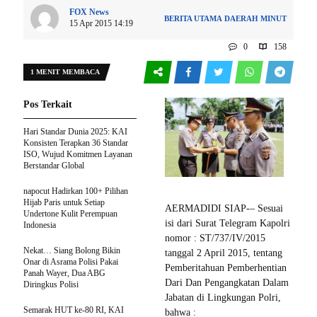
FOX News
BERITA UTAMA
DAERAH
MINUT
15 Apr 2015 14:19
0
158
1 MENIT MEMBACA
Pos Terkait
Hari Standar Dunia 2025: KAI
Konsisten Terapkan 36 Standar
ISO, Wujud Komitmen Layanan
Berstandar Global
napocut Hadirkan 100+ Pilihan
Hijab Paris untuk Setiap
AERMADIDI SIAP-– Sesuai
Undertone Kulit Perempuan
isi dari Surat Telegram Kapolri
Indonesia
nomor : ST/737/IV/2015
Nekat… Siang Bolong Bikin
tanggal 2 April 2015, tentang
Onar di Asrama Polisi Pakai
Pemberitahuan Pemberhentian
Panah Wayer, Dua ABG
Dari Dan Pengangkatan Dalam
Diringkus Polisi
Jabatan di Lingkungan Polri,
Semarak HUT ke-80 RI, KAI
bahwa :