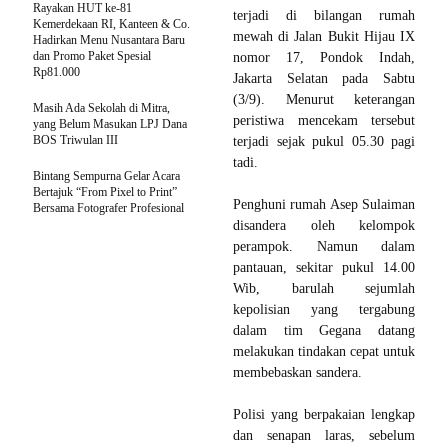
Rayakan HUT ke-81
terjadi di bilangan rumah
Kemerdekaan RI, Kanteen & Co.
mewah di Jalan Bukit Hijau IX
Hadirkan Menu Nusantara Baru
dan Promo Paket Spesial
nomor 17, Pondok Indah,
Rp81.000
Jakarta Selatan pada Sabtu
(3/9). Menurut keterangan
Masih Ada Sekolah di Mitra,
peristiwa mencekam tersebut
yang Belum Masukan LPJ Dana
BOS Triwulan III
terjadi sejak pukul 05.30 pagi
tadi.
Bintang Sempurna Gelar Acara
Bertajuk “From Pixel to Print”
Penghuni rumah Asep Sulaiman
Bersama Fotografer Profesional
disandera oleh kelompok
perampok. Namun dalam
pantauan, sekitar pukul 14.00
Wib, barulah sejumlah
kepolisian yang tergabung
dalam tim Gegana datang
melakukan tindakan cepat untuk
membebaskan sandera.
Polisi yang berpakaian lengkap
dan senapan laras, sebelum