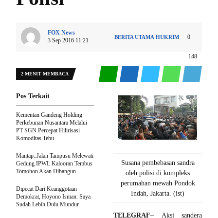
FOX News
0
BERITA UTAMA
HUKRIM
3 Sep 2016 11:21
148
2 MENIT MEMBACA
Pos Terkait
Kementan Gandeng Holding
Perkebunan Nusantara Melalui
PT SGN Percepat Hilirisasi
Komoditas Tebu
Mantap..Jalan Tampusu Melewati
Susana pembebasan sandra
Gedung IPWL Kalooran Tembus
Tomohon Akan Dibangun
oleh polisi di kompleks
perumahan mewah Pondok
Dipecat Dari Keanggotaan
Indah, Jakarta. (ist)
Demokrat, Hoyono Isman: Saya
Sudah Lebih Dulu Mundur
TELEGRAF–
Aksi sandera