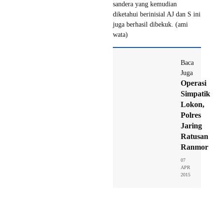
sandera yang kemudian
diketahui berinisial AJ dan S ini
juga berhasil dibekuk. (ami
wata)​
Baca
Juga
Operasi
Simpatik
Lokon,
Polres
Jaring
Ratusan
Ranmor
07
APR
2015