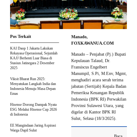
Pos Terkait
Manado,
FOXKAWANUA.COM
KAI Daop 1 Jakarta Lakukan
Rekayasa Operasional, Sejumlah
Manado – Penjabat (Pj.) Bupati
KAJJ Berhenti Luar Biasa di
Kepulauan Talaud, Dr.
Stasiun Jatinegara 2 Desember
Fransiscus Engelbert
2025
Manumpil, S.Pi, M.Env, Mgmt,
Viksit Bharat Run 2025:
menghadiri acara serah terima
Menyatukan Langkah India dan
jabatan (Sertijab) Kepala Badan
Indonesia Menuju Masa Depan
Pemeriksa Keuangan Republik
Emas
Indonesia (BPK RI) Perwakilan
Hisense Dorong Dampak Nyata
Provinsi Sulawesi Utara, yang
ESG Melalui Hisense Cup 2026
digelar di Kantor BPK RI
di Indonesia
Sulut, Selasa (18/3/2025).
EE Mangindaan Jaring Aspirasi
Warga Dapil Sulut
Baca