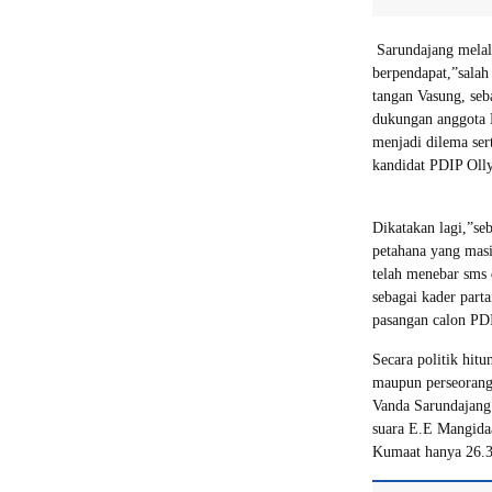
Sarundajang melal
berpendapat,”salah
tangan Vasung, seb
dukungan anggota D
menjadi dilema ser
kandidat PDIP Oll
Dikatakan lagi,”se
petahana yang mas
telah menebar sms d
sebagai kader part
pasangan calon PD
Secara politik hitu
maupun perseorang
Vanda Sarundajang 
suara E.E Mangida
Kumaat hanya 26.39