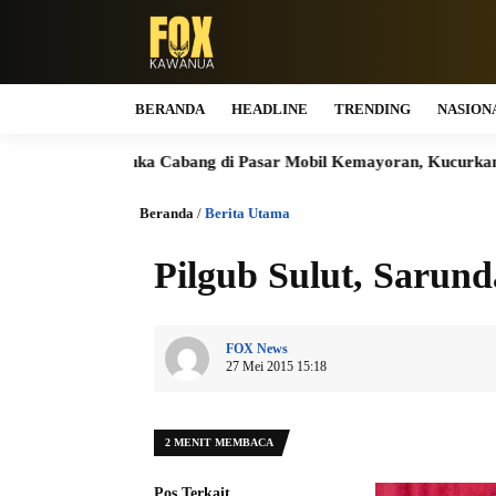
BERANDA
HEADLINE
TRENDING
NASION
ai Buka Cabang di Pasar Mobil Kemayoran, Kucurkan Pinjaman h
Beranda
/
Berita Utama
Pilgub Sulut, Sarun
FOX News
27 Mei 2015 15:18
2 MENIT MEMBACA
Pos Terkait