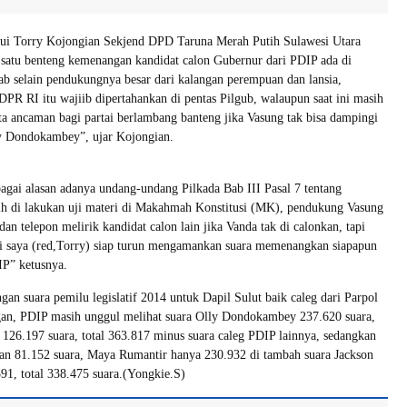
ui Torry Kojongian Sekjend DPD Taruna Merah Putih Sulawesi Utara
 satu benteng kemenangan kandidat calon Gubernur dari PDIP ada di
ab selain pendukungnya besar dari kalangan perempuan dan lansia,
PR RI itu wajiib dipertahankan di pentas Pilgub, walaupun saat ini masih
ta ancaman bagi partai berlambang banteng jika Vasung tak bisa dampingi
y Dondokambey”, ujar Kojongian.
bagai alasan adanya undang-undang Pilkada Bab III Pasal 7 tentang
ih di lakukan uji materi di Makahmah Konstitusi (MK), pendukung Vasung
an telepon melirik kandidat calon lain jika Vanda tak di calonkan, tapi
ai saya (red,Torry) siap turun mengamankan suara memenangkan siapapun
IP” ketusnya.
ngan suara pemilu legislatif 2014 untuk Dapil Sulut baik caleg dari Parpol
an, PDIP masih unggul melihat suara Olly Dondokambey 237.620 suara,
126.197 suara, total 363.817 minus suara caleg PDIP lainnya, sedangkan
an 81.152 suara, Maya Rumantir hanya 230.932 di tambah suara Jackson
1, total 338.475 suara.(Yongkie.S)