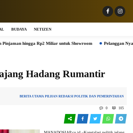
AL
BUDAYA
NETIZEN
ingga Rp2 Miliar untuk Showroom
Pelanggan Nyaman, Peker
dajang Hadang Rumantir
BERITA UTAMA
PILHAN REDAKSI
POLITIK DAN PEMERINTAHAN
0
105
MANADOSIAP.co.id –Konstalasi politik jelang