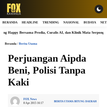
BERANDA
HEADLINE
TRENDING
NASIONAL
BUDAYA
NET
ppy Bersama Prodia, Curalis AI, dan Klinik Mata Serpong Perluas 
Beranda
/
Berita Utama
Perjuangan Aipda
Beni, Polisi Tanpa
Kaki
FOX News
BERITA UTAMA
BITUNG
DAERAH
8 Apr 2015 16:17