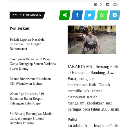
0
130
2 MENIT MEMBACA
Pos Terkait
Terkait Laporan Nasabah,
Prudential Life Enggan
Berkomentar
Perempuan Bersama 32 Paket
Ganja Ditangkap Satuan Narkoba
JAKARTA MS,- Seorang Polisi
Polres Bitung
di Kabupaten Bandung, Jawa
Barat, mengalami
Rektor Runtuwene Kukuhkan
731 Wisudawan Unima
keterbatasan fisik. Dia tak
memiliki kaki karena
WhatsApp Business API
diamputasi setelah
Barantum Bantu Respon
mengalami kecelakaan saat
Pelanggan Lebih Cepat
bertugas pada tahun 2005 silam.
Sri Bintang Pamungkas Masih
Curigai Penegak Hukum
Polisi
Berpihak ke Ahok
itu adalah Ajun Inspektur Polisi