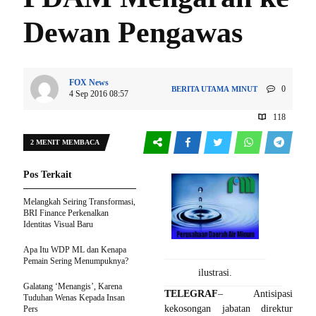
Dewan Pengawas
FOX News
0
BERITA UTAMA
MINUT
4 Sep 2016 08:57
118
2 MENIT MEMBACA
Pos Terkait
Melangkah Seiring Transformasi,
BRI Finance Perkenalkan
Identitas Visual Baru
Apa Itu WDP ML dan Kenapa
Pemain Sering Menumpuknya?
ilustrasi.
Galatang ‘Menangis’, Karena
TELEGRAF
– Antisipasi
Tuduhan Wenas Kepada Insan
kekosongan jabatan direktur
Pers