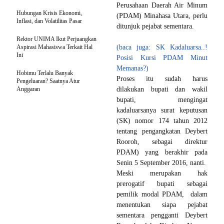
Perusahaan Daerah Air Minum
Hubungan Krisis Ekonomi,
(PDAM) Minahasa Utara, perlu
Inflasi, dan Volatilitas Pasar
ditunjuk pejabat sementara.
‎Rektor UNIMA Ikut Perjuangkan
Aspirasi Mahasiswa Terkait Hal
(baca juga: SK Kadaluarsa..!
Ini
Posisi Kursi PDAM Minut
Memanas?)
Hobimu Terlalu Banyak
Proses itu sudah harus
Pengeluaran? Saatnya Atur
Anggaran
dilakukan bupati dan wakil
bupati, mengingat
kadaluarsanya surat keputusan
(SK) nomor 174 tahun 2012
tentang pengangkatan Deybert
Rooroh, sebagai direktur
PDAM) yang berakhir pada
Senin 5 September 2016, nanti.
Meski merupakan hak
prerogatif bupati sebagai
pemilik modal PDAM, dalam
menentukan siapa pejabat
sementara pengganti Deybert