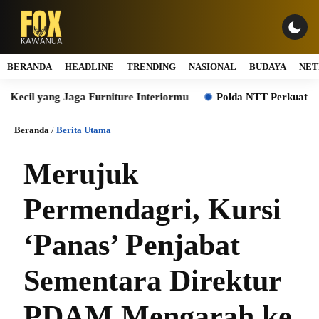
BERANDA
HEADLINE
TRENDING
NASIONAL
BUDAYA
NET
 yang Jaga Furniture Interiormu
Polda NTT Perkuat Sinergi In
Beranda
/
Berita Utama
Merujuk
Permendagri, Kursi
‘Panas’ Penjabat
Sementara Direktur
PDAM Mengarah ke