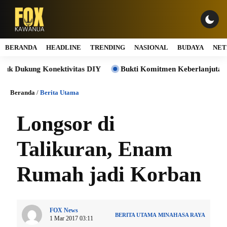
BERANDA
HEADLINE
TRENDING
NASIONAL
BUDAYA
NET
ukung Konektivitas DIY
Bukti Komitmen Keberlanjutan, Jasa
Beranda
/
Berita Utama
Longsor di
Talikuran, Enam
Rumah jadi Korban
FOX News
BERITA UTAMA
MINAHASA RAYA
1 Mar 2017 03:11