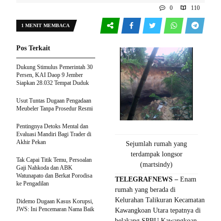
0
110
1 MENIT MEMBACA
Pos Terkait
Dukung Stimulus Pemerintah 30
Persen, KAI Daop 9 Jember
Siapkan 28.032 Tempat Duduk
Usut Tuntas Dugaan Pengadaan
Meubeler Tanpa Prosedur Resmi
Pentingnya Detoks Mental dan
Evaluasi Mandiri Bagi Trader di
Akhir Pekan
Sejumlah rumah yang
terdampak longsor
Tak Capai Titik Temu, Persoalan
(martsindy)
Gaji Nahkoda dan ABK
Watunapato dan Berkat Porodisa
TELEGRAFNEWS –
Enam
ke Pengadilan
rumah yang berada di
Kelurahan Talikuran Kecamatan
Didemo Dugaan Kasus Korupsi,
JWS: Ini Pencemaran Nama Baik
Kawangkoan Utara tepatnya di
belakang SPBU Kawangkoan