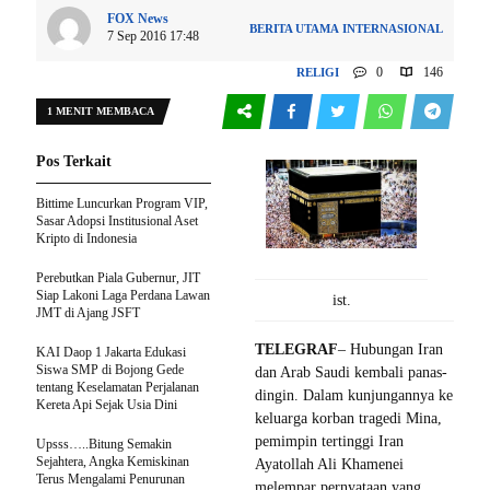
FOX News
BERITA UTAMA
INTERNASIONAL
7 Sep 2016 17:48
0
146
RELIGI
1 MENIT MEMBACA
Pos Terkait
Bittime Luncurkan Program VIP,
Sasar Adopsi Institusional Aset
Kripto di Indonesia
Perebutkan Piala Gubernur, JIT
Siap Lakoni Laga Perdana Lawan
ist.
JMT di Ajang JSFT
TELEGRAF
– Hubungan Iran
KAI Daop 1 Jakarta Edukasi
Siswa SMP di Bojong Gede
dan Arab Saudi kembali panas-
tentang Keselamatan Perjalanan
dingin. Dalam kunjungannya ke
Kereta Api Sejak Usia Dini
keluarga korban tragedi Mina,
pemimpin tertinggi Iran
Upsss…..Bitung Semakin
Sejahtera, Angka Kemiskinan
Ayatollah Ali Khamenei
Terus Mengalami Penurunan
melempar pernyataan yang