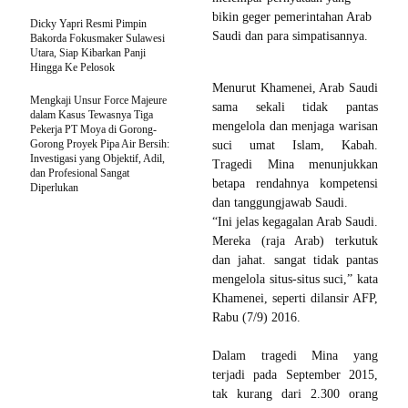
bikin geger pemerintahan Arab
Dicky Yapri Resmi Pimpin
Saudi dan para simpatisannya.
Bakorda Fokusmaker Sulawesi
Utara, Siap Kibarkan Panji
Hingga Ke Pelosok
Menurut Khamenei, Arab Saudi
Mengkaji Unsur Force Majeure
sama sekali tidak pantas
dalam Kasus Tewasnya Tiga
mengelola dan menjaga warisan
Pekerja PT Moya di Gorong-
Gorong Proyek Pipa Air Bersih:
suci umat Islam, Kabah.
Investigasi yang Objektif, Adil,
Tragedi Mina menunjukkan
dan Profesional Sangat
betapa rendahnya kompetensi
Diperlukan
dan tanggungjawab Saudi.
“Ini jelas kegagalan Arab Saudi.
Mereka (raja Arab) terkutuk
dan jahat. sangat tidak pantas
mengelola situs-situs suci,” kata
Khamenei, seperti dilansir AFP,
Rabu (7/9) 2016.
Dalam tragedi Mina yang
terjadi pada September 2015,
tak kurang dari 2.300 orang