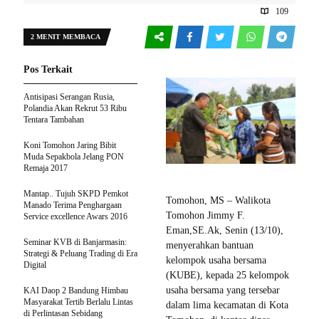
109
2 MENIT MEMBACA
Pos Terkait
Antisipasi Serangan Rusia,
Polandia Akan Rekrut 53 Ribu
Tentara Tambahan
Koni Tomohon Jaring Bibit
Muda Sepakbola Jelang PON
Remaja 2017
Mantap.. Tujuh SKPD Pemkot
Tomohon, MS – Walikota
Manado Terima Penghargaan
Tomohon Jimmy F.
Service excellence Awars 2016
Eman,SE.Ak, Senin (13/10),
Seminar KVB di Banjarmasin:
menyerahkan bantuan
Strategi & Peluang Trading di Era
kelompok usaha bersama
Digital
(KUBE), kepada 25 kelompok
usaha bersama yang tersebar
KAI Daop 2 Bandung Himbau
Masyarakat Tertib Berlalu Lintas
dalam lima kecamatan di Kota
di Perlintasan Sebidang