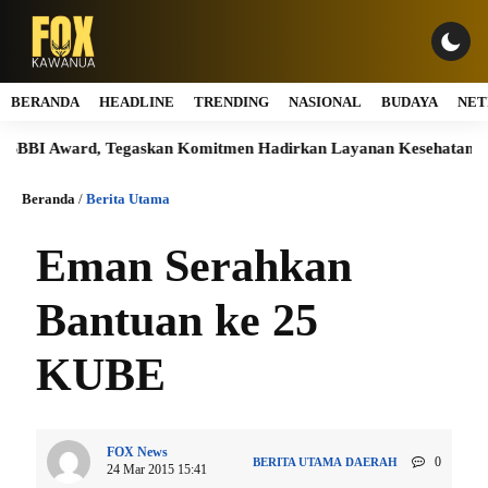
BERANDA
HEADLINE
TRENDING
NASIONAL
BUDAYA
NET
ward, Tegaskan Komitmen Hadirkan Layanan Kesehatan Berkualita
Beranda
/
Berita Utama
Eman Serahkan
Bantuan ke 25
KUBE
FOX News
0
BERITA UTAMA
DAERAH
24 Mar 2015 15:41