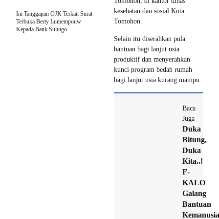
Tomohon, di kantor dinas
kesehatan dan sosial Kota
Ini Tanggapan OJK Terkait Surat
Tomohon.
Terbuka Berty Lumempouw
Kepada Bank Sulutgo
Selain itu diserahkan pula
bantuan bagi lanjut usia
produktif dan menyerahkan
kunci program bedah rumah
bagi lanjut usia kurang mampu.
Baca
Juga
Duka
Bitung,
Duka
Kita..!
F-
KALO
Galang
Bantuan
Kemanusi