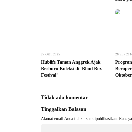
27 OKT 2025
26 SEP 201
Hublife Taman Anggrek Ajak
Progr
Berburu Koleksi di ‘Blind Box
Beroper
Festival’
Oktobe
Tidak ada komentar
Tinggalkan Balasan
Alamat email Anda tidak akan dipublikasikan.
Ruas ya