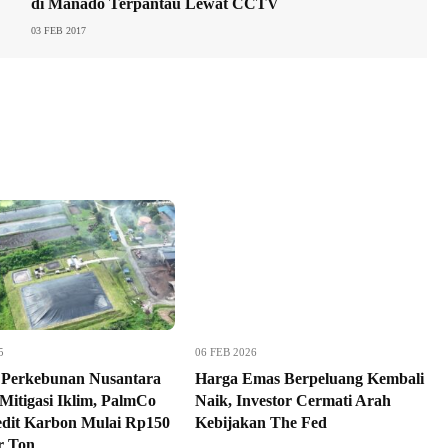
di Manado Terpantau Lewat CCTV
03 FEB 2017
5
06 FEB 2026
 Perkebunan Nusantara
Harga Emas Berpeluang Kembali
Mitigasi Iklim, PalmCo
Naik, Investor Cermati Arah
edit Karbon Mulai Rp150
Kebijakan The Fed
r Ton