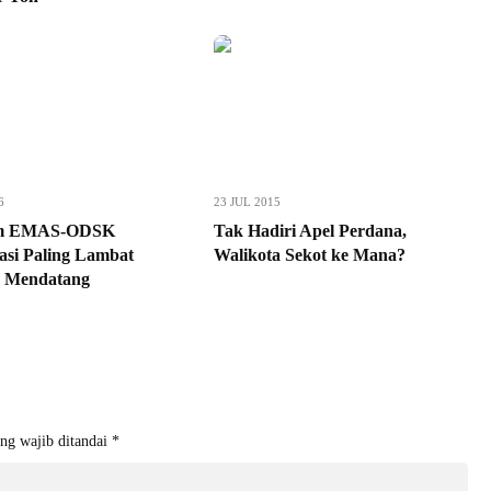
6
23 JUL 2015
am EMAS-ODSK
Tak Hadiri Apel Perdana,
asi Paling Lambat
Walikota Sekot ke Mana?
r Mendatang
ng wajib ditandai
*