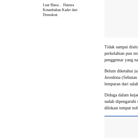
Luar Biasa… Hanura
Ketambahan Kader dari
Demokrat
Tidak sampai disitu
perkelahian pun te
penggemar yang nai
Belum diketahui ju
Juvedona (Sebutan 
lemparan dari sala
Diduga dalam kejad
sudah dipengaruhi 
dilokasi tempat no