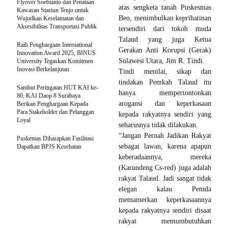
Flyover Soebianto dan Penataan
atas sengketa tanah Puskesmas
Kawasan Stasiun Tenjo untuk
Beo, menimbulkan keprihatinan
Wujudkan Keselamatan dan
Aksesibilitas Transportasi Publik
tersendiri dari tokoh muda
Talaud yang juga Ketua
Raih Penghargaan International
Gerakan Anti Korupsi (Gerak)
Innovation Award 2025, BINUS
Sulawesi Utara, Jim R. Tindi.
University Tegaskan Komitmen
Inovasi Berkelanjutan
Tindi menilai, sikap dan
tindakan Pemkab Talaud itu
Sambut Peringatan HUT KAI ke-
hanya mempertontonkan
80, KAI Daop 8 Surabaya
arogansi dan keperkasaan
Berikan Penghargaan Kepada
Para Stakeholder dan Pelanggan
kepada rakyatnya sendiri yang
Loyal
seharusnya tidak dilakukan.
“Jangan Pernah Jadikan Rakyat
Puskemas Diharapkan Fasilitasi
sebagai lawan, karena apapun
Dapatkan BPJS Kesehatan
keberadaannya, mereka
(Karundeng Cs-red) juga adalah
rakyat Talaud. Jadi sangat tidak
elegan kalau Pemda
memamerkan keperkasaannya
kepada rakyatnya sendiri disaat
rakyat memumbutuhkan