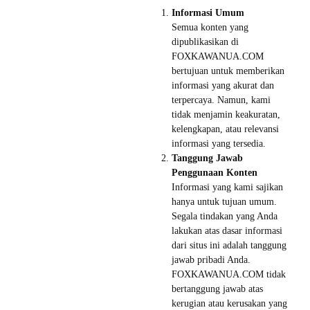
Informasi Umum
Semua konten yang
dipublikasikan di
FOXKAWANUA.COM
bertujuan untuk memberikan
informasi yang akurat dan
terpercaya. Namun, kami
tidak menjamin keakuratan,
kelengkapan, atau relevansi
informasi yang tersedia.
Tanggung Jawab
Penggunaan Konten
Informasi yang kami sajikan
hanya untuk tujuan umum.
Segala tindakan yang Anda
lakukan atas dasar informasi
dari situs ini adalah tanggung
jawab pribadi Anda.
FOXKAWANUA.COM tidak
bertanggung jawab atas
kerugian atau kerusakan yang