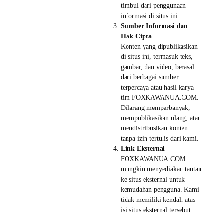
timbul dari penggunaan
informasi di situs ini.
Sumber Informasi dan
Hak Cipta
Konten yang dipublikasikan
di situs ini, termasuk teks,
gambar, dan video, berasal
dari berbagai sumber
terpercaya atau hasil karya
tim FOXKAWANUA.COM.
Dilarang memperbanyak,
mempublikasikan ulang, atau
mendistribusikan konten
tanpa izin tertulis dari kami.
Link Eksternal
FOXKAWANUA.COM
mungkin menyediakan tautan
ke situs eksternal untuk
kemudahan pengguna. Kami
tidak memiliki kendali atas
isi situs eksternal tersebut