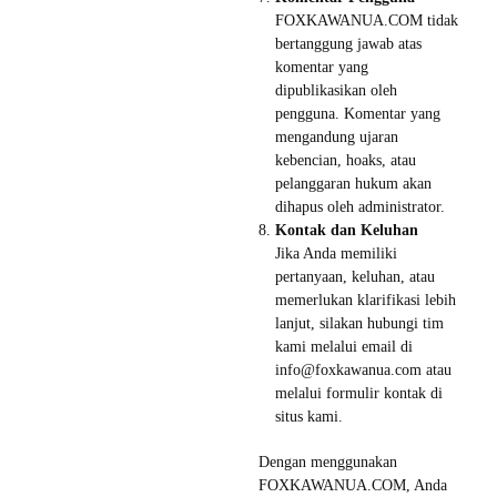
FOXKAWANUA.COM tidak
bertanggung jawab atas
komentar yang
dipublikasikan oleh
pengguna. Komentar yang
mengandung ujaran
kebencian, hoaks, atau
pelanggaran hukum akan
dihapus oleh administrator.
Kontak dan Keluhan
Jika Anda memiliki
pertanyaan, keluhan, atau
memerlukan klarifikasi lebih
lanjut, silakan hubungi tim
kami melalui email di
info@foxkawanua.com atau
melalui formulir kontak di
situs kami.
Dengan menggunakan
FOXKAWANUA.COM, Anda