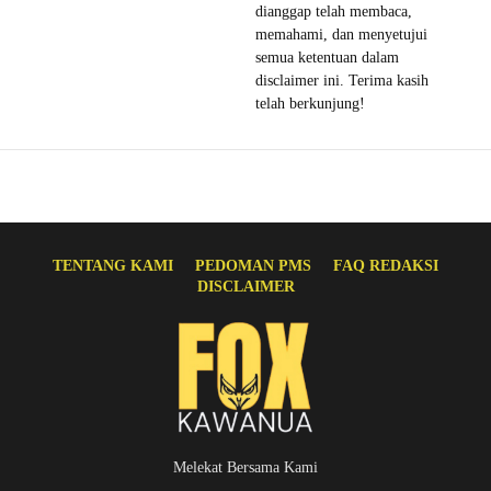
dianggap telah membaca,
memahami, dan menyetujui
semua ketentuan dalam
disclaimer ini. Terima kasih
telah berkunjung!
TENTANG KAMI
PEDOMAN PMS
FAQ REDAKSI
DISCLAIMER
Melekat Bersama Kami