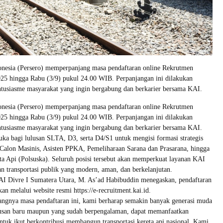
onesia (Persero) memperpanjang masa pendaftaran online Rekrutmen
25 hingga Rabu (3/9) pukul 24.00 WIB. Perpanjangan ini dilakukan
ntusiasme masyarakat yang ingin bergabung dan berkarier bersama KAI.
onesia (Persero) memperpanjang masa pendaftaran online Rekrutmen
25 hingga Rabu (3/9) pukul 24.00 WIB. Perpanjangan ini dilakukan
ntusiasme masyarakat yang ingin bergabung dan berkarier bersama KAI.
uka bagi lulusan SLTA, D3, serta D4/S1 untuk mengisi formasi strategis
 Calon Masinis, Asisten PPKA, Pemeliharaan Sarana dan Prasarana, hingga
ta Api (Polsuska). Seluruh posisi tersebut akan memperkuat layanan KAI
 transportasi publik yang modern, aman, dan berkelanjutan.
 Divre I Sumatera Utara, M. As’ad Habibuddin menegaskan, pendaftaran
an melalui website resmi https://e-recruitment.kai.id.
angnya masa pendaftaran ini, kami berharap semakin banyak generasi muda
ulusan baru maupun yang sudah berpengalaman, dapat memanfaatkan
tuk ikut berkontribusi membangun transportasi kereta api nasional. Kami