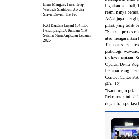
Emas Menguat, Pasar Tetap
ingatkan kembali, 
Waspada Shutdown AS dan
resmi hanya berasal
Sinyal Dovish The Fed
As’ad juga menging
pihak yang tidak b
KAI Bandara Layani 134 Ribu
Penumpang KA Bandara YIA
“Seluruh proses re
Selama Masa Angkutan Lebaran
atau mengarahkan k
2026
Tahapan seleksi tet
psikologi, wawanca
tes kesamaptaan. Se
Operasi/Divisi Reg
Pelamar yang mene
Contact Center KA
@kai121_.
“Kami ingin pelama
Rekrutmen ini adal
depan transportasi 