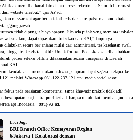
KAI tidak memiliki kanal lain dalam proses rekrutmen. Seluruh informasi
 dari website tersebut,” ujar As’ad.
atkan masyarakat agar berhati-hati terhadap situs palsu maupun pihak-
ertanggung jawab.
krutmen tidak dipungut biaya apapun. Jika ada pihak yang meminta imbalan
e website lain, dapat dipastikan itu bukan dari KAI,” lanjutnya.
ap dilakukan secara berjenjang mulai dari administrasi, tes kesehatan awal,
ra, hingga tes kesehatan akhir. Untuk formasi Polsuska akan ditambahkan
luruh proses seleksi offline dilaksanakan secara transparan di Daerah
ional KAI.
mui kendala atau menemukan indikasi penipuan dapat segera melapor ke
I 121 melalui WhatsApp 081-122-233-121 atau media sosial resmi
r fokus pada persiapan kompetensi, tanpa khawatir praktik tidak adil.
ah kesempatan bagi putra-putri terbaik bangsa untuk ikut membangun masa
kereta api Indonesia,” tutup As’ad.
Baca Juga
BRI Branch Office Kemayoran Region
6/Jakarta 1 Kolaborasi dengan