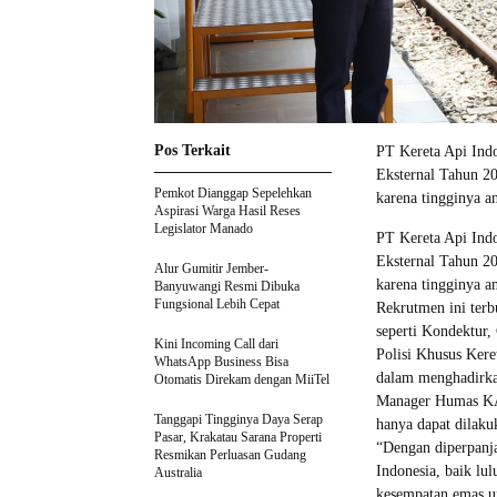
Pos Terkait
PT Kereta Api Ind
Eksternal Tahun 20
Pemkot Dianggap Sepelehkan
karena tingginya a
Aspirasi Warga Hasil Reses
Legislator Manado
PT Kereta Api Ind
Eksternal Tahun 20
Alur Gumitir Jember-
karena tingginya a
Banyuwangi Resmi Dibuka
Fungsional Lebih Cepat
Rekrutmen ini terb
seperti Kondektur,
Kini Incoming Call dari
Polisi Khusus Kere
WhatsApp Business Bisa
dalam menghadirkan
Otomatis Direkam dengan MiiTel
Manager Humas KAI
Tanggapi Tingginya Daya Serap
hanya dapat dilakuk
Pasar, Krakatau Sarana Properti
“Dengan diperpanj
Resmikan Perluasan Gudang
Indonesia, baik l
Australia
kesempatan emas un