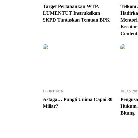
Target Pertahankan WTP,
Telkom 
LUMENTUT Instruksikan
Hadirka
SKPD Tuntaskan Temuan BPK
Mentori
Kreato
Content
19 OKT 2016
10 JAN 201
Astaga… Pungli Unima Capai 30
Pengusa
Miliar?
Hukum, 
Bitung