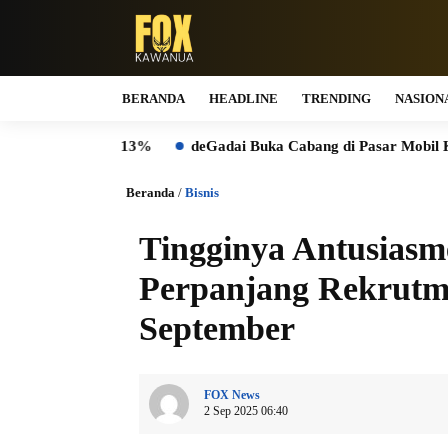
BERANDA
HEADLINE
TRENDING
NASION
kat 13%
deGadai Buka Cabang di Pasar Mobil Kemayoran, Ku
Beranda
/
Bisnis
Tingginya Antusias
Perpanjang Rekrutme
September
FOX News
2 Sep 2025 06:40