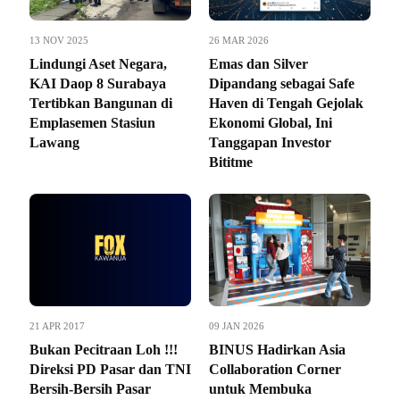
13 NOV 2025
26 MAR 2026
Lindungi Aset Negara,
Emas dan Silver
KAI Daop 8 Surabaya
Dipandang sebagai Safe
Tertibkan Bangunan di
Haven di Tengah Gejolak
Emplasemen Stasiun
Ekonomi Global, Ini
Lawang
Tanggapan Investor
Bititme
21 APR 2017
09 JAN 2026
Bukan Pecitraan Loh !!!
BINUS Hadirkan Asia
Direksi PD Pasar dan TNI
Collaboration Corner
Bersih-Bersih Pasar
untuk Membuka