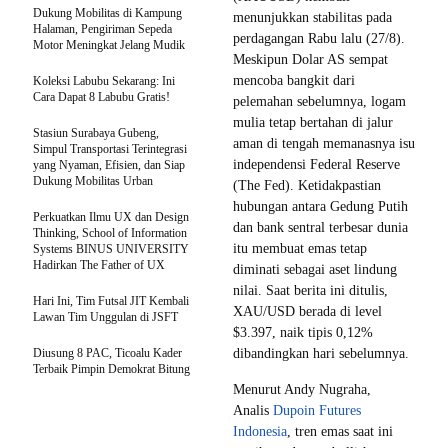
Dukung Mobilitas di Kampung
menunjukkan stabilitas pada
Halaman, Pengiriman Sepeda
perdagangan Rabu lalu (27/8).
Motor Meningkat Jelang Mudik
Meskipun Dolar AS sempat
mencoba bangkit dari
Koleksi Labubu Sekarang: Ini
Cara Dapat 8 Labubu Gratis!
pelemahan sebelumnya, logam
mulia tetap bertahan di jalur
Stasiun Surabaya Gubeng,
aman di tengah memanasnya isu
Simpul Transportasi Terintegrasi
independensi Federal Reserve
yang Nyaman, Efisien, dan Siap
Dukung Mobilitas Urban
(The Fed). Ketidakpastian
hubungan antara Gedung Putih
Perkuatkan Ilmu UX dan Design
dan bank sentral terbesar dunia
Thinking, School of Information
itu membuat emas tetap
Systems BINUS UNIVERSITY
Hadirkan The Father of UX
diminati sebagai aset lindung
nilai. Saat berita ini ditulis,
Hari Ini, Tim Futsal JIT Kembali
XAU/USD berada di level
Lawan Tim Unggulan di JSFT
$3.397, naik tipis 0,12%
Diusung 8 PAC, Ticoalu Kader
dibandingkan hari sebelumnya.
Terbaik Pimpin Demokrat Bitung
Menurut Andy Nugraha,
Analis
Dupoin Futures
Indonesia
, tren emas saat ini