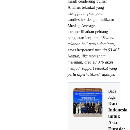
masih cenderung bullish.
Analisis teknikal yang
menggabungkan pola
candlestick dengan indikator
Moving Average
memperlihatkan peluang
penguatan lanjutan. “
Selama
tekanan beli masih dominan,
emas berpotensi menuju $3.407.
Namun, jika momentum
melemah, area $3.376 akan
menjadi support terdekat yang
perlu diperhatikan
,” ujarnya.
Baca
Juga
Dari
Indonesia
untuk
Asia–
Eurasia: