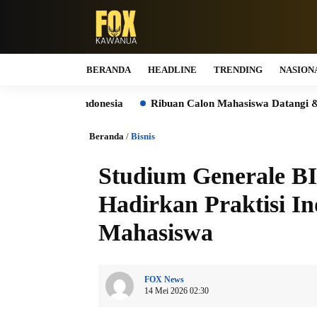
BERANDA
HEADLINE
TRENDING
NASION
ndonesia
Ribuan Calon Mahasiswa Datangi & Daftar BINUS Un
Beranda
/
Bisnis
Studium Generale B
Hadirkan Praktisi I
Mahasiswa
FOX News
14 Mei 2026 02:30