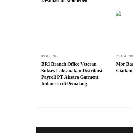
Destinasi di Jabodebek
09 JUL 2026
26 AGU 20
BRI Branch Office Veteran
Mor Bas
Sukses Laksanakan Distribusi
Giatka
Payroll PT Aksara Garment
Indonesia di Pemalang