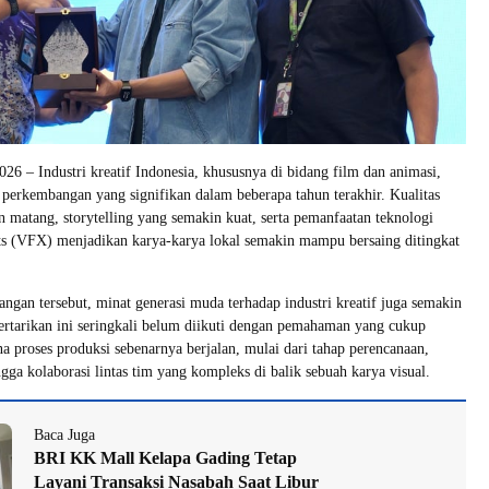
26 – Industri kreatif Indonesia, khususnya di bidang film dan animasi,
perkembangan yang signifikan dalam beberapa tahun terakhir. Kualitas
n matang, storytelling yang semakin kuat, serta pemanfaatan teknologi
ects (VFX) menjadikan karya-karya lokal semakin mampu bersaing ditingkat
ngan tersebut, minat generasi muda terhadap industri kreatif juga semakin
ertarikan ini seringkali belum diikuti dengan pemahaman yang cukup
 proses produksi sebenarnya berjalan, mulai dari tahap perencanaan,
ngga kolaborasi lintas tim yang kompleks di balik sebuah karya visual.
Baca Juga
BRI KK Mall Kelapa Gading Tetap
Layani Transaksi Nasabah Saat Libur