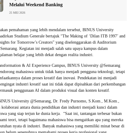
Melalui Weekend Banking
25 MEI 2026
 akan pemahaman yang lebih mendalam tersebut, BINUS University
irkan Studium Generale bertajuk “The Making of ‘Dilan ITB 1997’ and
sights for Tomorrow’s Creators” yang diselenggarakan di Auditorium
emarang. Kegiatan ini menjadi salah satu upaya kampus dalam
laman belajar yang lebih dekat dengan realita industri.
ransformation & AI Experience Campus, BINUS University @Semarang
endorong mahasiswa untuk tidak hanya menjadi pengguna teknologi, tetapi
atkannya dalam proses kreatif dan inovasi. Pendekatan ini menjadi
ngingat industri kreatif saat ini tidak dapat dipisahkan dari perkembangan
 termasuk penggunaan AI dalam produksi visual dan konten kreatif.
BINUS University @Semarang, Dr. Fredy Purnomo, S.Kom., M.Kom.,
olaborasi antara dunia pendidikan dan industri menjadi kunci dalam
wa yang siap terjun ke dunia kerja. “Saat ini, tantangan terbesar bukan
ami teori, tetapi bagaimana mahasiswa bisa mengaitkan apa yang mereka
butuhan nyata di industri. Banyak mahasiswa yang memiliki minat besar di
amun belum sepenuhnya memahami proses kerja profesional yang