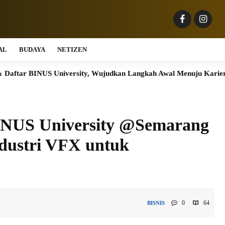
AL
BUDAYA
NETIZEN
iversity, Wujudkan Langkah Awal Menuju Karier Global
Perk
INUS University @Semarang
ndustri VFX untuk
0
64
BISNIS