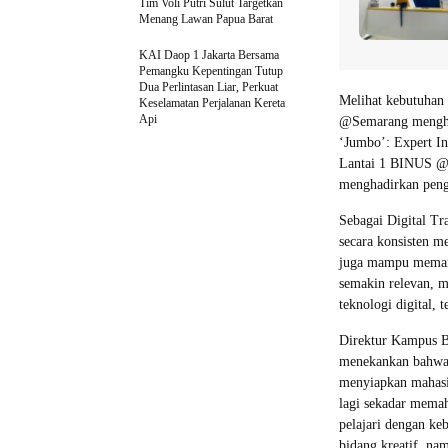
Tim Voli Putri Sulut Targetkan
Menang Lawan Papua Barat
KAI Daop 1 Jakarta Bersama
Pemangku Kepentingan Tutup
Dua Perlintasan Liar, Perkuat
Melihat kebutuhan
Keselamatan Perjalanan Kereta
Api
@Semarang menghad
‘Jumbo’: Expert In
Lantai 1 BINUS @S
menghadirkan penga
Sebagai Digital T
secara konsisten m
juga mampu memanfa
semakin relevan, me
teknologi digital,
Direktur Kampus 
menekankan bahwa k
menyiapkan mahasis
lagi sekadar memah
pelajari dengan ke
bidang kreatif, n