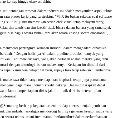
tahap konsep hingga eksekusi akhir.
h satu tantangan terbesar dalam industri ini adalah menyatukan aspek teknis
am satu proses kerja yang terstruktur. “VFX itu bukan sekadar soal software
ling sulit itu justru memastikan setiap efek visual tetap melayani story,
Kalau tim teknis dan tim kreatif tidak bicara dalam bahasa yang sama sejak
kin bisa bagus secara visual, tapi akan terasa kosong secara emosional”,
uga menyoroti pentingnya kesiapan individu dalam menghadapi dinamika
s berubah. “Dengan hadirnya AI dalam pipeline produksi, banyak yang
antikan. Tapi menurut saya, yang akan bertahan adalah mereka yang tahu
orasi dengan teknologi, bukan melawannya. Kesiapan itu dimulai dari
a cepat kamu bisa belajar hal baru, supaya bisa tetap relevan.” tambahnya.
ni, mahasiswa tidak hanya mendapatkan inspirasi, tetapi juga pemahaman
 mengenai bagaimana industri kreatif bekerja. Hal ini diharapkan dapat
 dalam mempersiapkan diri sejak dini, baik dari sisi keterampilan
profesional.
Semarang berharap kegiatan seperti ini dapat terus menjadi jembatan
mik dan industri, sekaligus mendorong lahirnya generasi kreator muda yang
en secara teknis, tetapi juga mampu berkontribusi dalam perkembangan