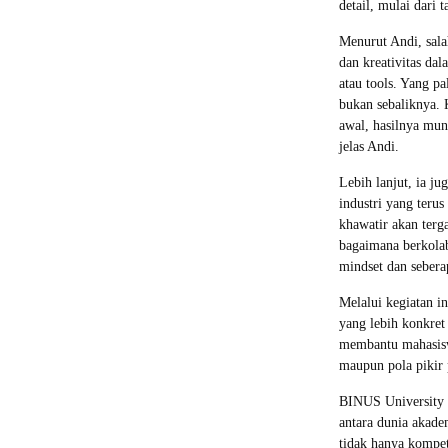
detail, mulai dari 
Menurut Andi, sala
dan kreativitas dal
atau tools. Yang pa
bukan sebaliknya. 
awal, hasilnya mung
jelas Andi.
Lebih lanjut, ia j
industri yang teru
khawatir akan terg
bagaimana berkolab
mindset dan seberap
Melalui kegiatan i
yang lebih konkret
membantu mahasiswa
maupun pola pikir 
BINUS University @
antara dunia akade
tidak hanya kompet