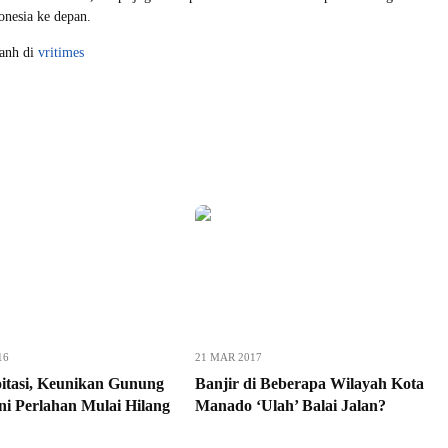
donesia ke depan.
yanh di
vritimes
16
21 MAR 2017
oitasi, Keunikan Gunung
Banjir di Beberapa Wilayah Kota
ni Perlahan Mulai Hilang
Manado ‘Ulah’ Balai Jalan?