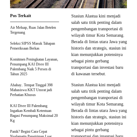
Pos Terkait
Stasiun Alastua kini menjadi
salah satu titik penting dalam
Air Meluap, Ruas Jalan Betelen
pengembangan transportasi di
Tergenang
wilayah timur Kota Semarang.
Berada di lintas utara Jawa yang
Seleksi SIPSS Masuk Tahapan
historis dan strategis, stasiun ini
Pemeriksaan Berkas
kian menunjukkan potensinya
Komitmen Peningkatan Layanan,
sebagai pintu gerbang
Penumpang KAI Divre III
transportasi dan investasi baru
Palembang Naik 5 Persen di
di kawasan tersebut.
Tahun 2025
Stasiun Alastua kini menjadi
Ahahay.. Tempat Tinggal 398
Mahasiswa KKT Unsrat jadi
salah satu titik penting dalam
Perhatian Khusus
pengembangan transportasi di
wilayah timur Kota Semarang.
KAI Divre III Palembang
Berada di lintas utara Jawa yang
Ingatkan Kembali Ketentuan
Bagasi Penumpang Maksimal 20
historis dan strategis, stasiun ini
Kg
kian menunjukkan potensinya
sebagai pintu gerbang
Panik? Begini Cara Cepat
transportasi dan investasi baru
Nyelamatin Pengiriman Luar