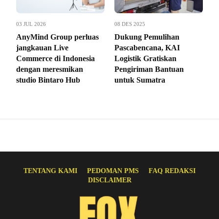
03 JUL 2026
08 DES 2025
AnyMind Group perluas
Dukung Pemulihan
jangkauan Live
Pascabencana, KAI
Commerce di Indonesia
Logistik Gratiskan
dengan meresmikan
Pengiriman Bantuan
studio Bintaro Hub
untuk Sumatra
TENTANG KAMI
PEDOMAN PMS
FAQ REDAKSI
DISCLAIMER