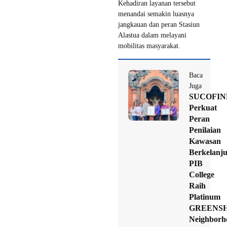
Kehadiran layanan tersebut
menandai semakin luasnya
jangkauan dan peran Stasiun
Alastua dalam melayani
mobilitas masyarakat.
Baca
Juga
SUCOFI
Perkuat
Peran
Penilaian
Kawasan
Berkelanju
PIB
College
Raih
Platinum
GREENSH
Neighborh