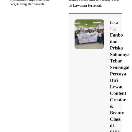
Negeri yang Bermasalah
di kawasan tersebut.
Baca
Juga
Fanbo
dan
Priska
Sahanaya
Tebar
Semangat
Percaya
Diri
Lewat
Content
Creator
&
Beauty
Class
di