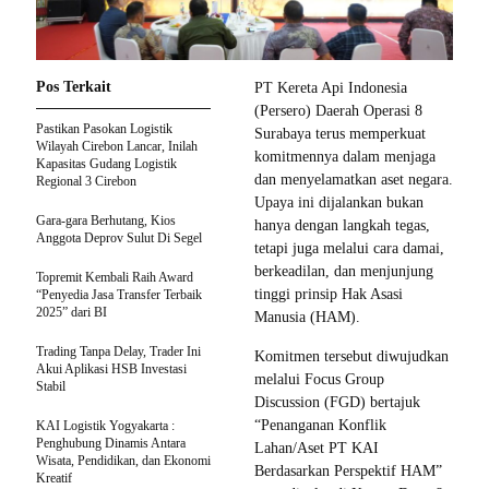
Pos Terkait
PT Kereta Api Indonesia
(Persero) Daerah Operasi 8
Pastikan Pasokan Logistik
Surabaya terus memperkuat
Wilayah Cirebon Lancar, Inilah
komitmennya dalam menjaga
Kapasitas Gudang Logistik
dan menyelamatkan aset negara.
Regional 3 Cirebon
Upaya ini dijalankan bukan
Gara-gara Berhutang, Kios
hanya dengan langkah tegas,
Anggota Deprov Sulut Di Segel
tetapi juga melalui cara damai,
berkeadilan, dan menjunjung
Topremit Kembali Raih Award
tinggi prinsip Hak Asasi
“Penyedia Jasa Transfer Terbaik
2025” dari BI
Manusia (HAM).
Trading Tanpa Delay, Trader Ini
Komitmen tersebut diwujudkan
Akui Aplikasi HSB Investasi
melalui Focus Group
Stabil
Discussion (FGD) bertajuk
“Penanganan Konflik
KAI Logistik Yogyakarta :
Penghubung Dinamis Antara
Lahan/Aset PT KAI
Wisata, Pendidikan, dan Ekonomi
Berdasarkan Perspektif HAM”
Kreatif