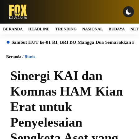
BERANDA
HEADLINE
TRENDING
NASIONAL
BUDAYA
NET
mbut HUT ke-81 RI, BRI BO Mangga Dua Semarakkan Kantor den
Beranda
/
Bisnis
Sinergi KAI dan
Komnas HAM Kian
Erat untuk
Penyelesaian
Sengketa Aset yang