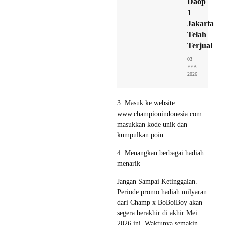
Daop
1
Jakarta
Telah
Terjual
03
FEB
2026
3. Masuk ke website
www.championindonesia.com
masukkan kode unik dan
kumpulkan poin
4. Menangkan berbagai hadiah
menarik
Jangan Sampai Ketinggalan.
Periode promo hadiah milyaran
dari Champ x BoBoiBoy akan
segera berakhir di akhir Mei
2026 ini. Waktunya semakin