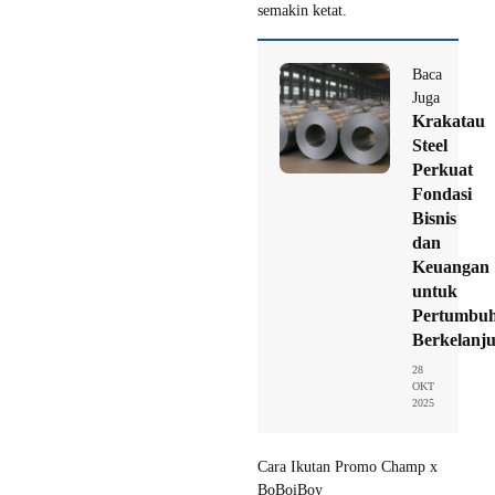
semakin ketat.
Baca
Juga
Krakatau
Steel
Perkuat
Fondasi
Bisnis
dan
Keuangan
untuk
Pertumbu
Berkelanj
28
OKT
2025
Cara Ikutan Promo Champ x
BoBoiBoy