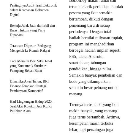
BoBoiBoy makin ramai dan
Pentingnya Audit Trail Elektronik
terus menarik perhatian. Jumlah
dalam Keamanan Dokumen
peserta yang ikut semakin
Digital
bertambah, diikuti dengan
pemenang baru di setiap
Bekerja Jarak Jauh dari Bali dan
Batas Hukum yang Perlu
periodenya. Dengan total
Dipahami
hadiah bernilai milyaran rupiah,
program ini menghadirkan
Terancam Digusur, Pedagang
berbagai hadiah impian seperti
Mengeluh ke Rumah Rakyat
PS5, tablet Android,
Cara Memilih Besi Siku Tebal
smartphone, tabungan
yang Kuat untuk Struktur
pendidikan, hingga pulsa.
Penopang Beban Berat
Semakin banyak pembelian dan
Dinamika Awal Tahun, BRI
kode yang dikumpulkan,
Finance Terapkan Strategi
semakin besar peluang untuk
Pembiayaan Kompetitif
menang.
Hari Lingkungan Hidup 2025,
Trennya terus naik, yang ikut
Saat Aksi Kolektif Jadi Kunci
makin banyak, yang menang
Pulihkan Alam
juga terus bertambah. Artinya,
kesempatan masih terbuka
lebar, tapi persaingan juga