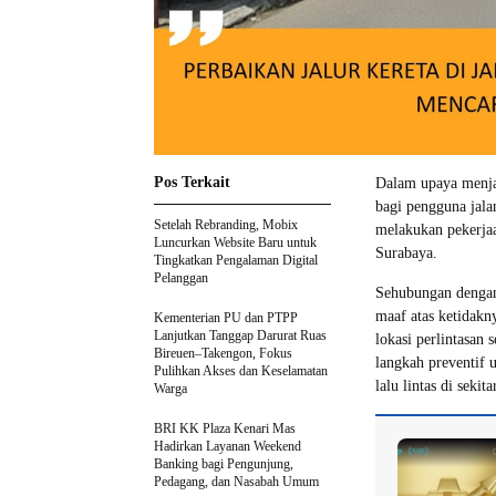
Pos Terkait
Dalam upaya menja
bagi pengguna jala
Setelah Rebranding, Mobix
melakukan pekerjaan
Luncurkan Website Baru untuk
Surabaya.
Tingkatkan Pengalaman Digital
Pelanggan
Sehubungan dengan
maaf atas ketidakn
Kementerian PU dan PTPP
Lanjutkan Tanggap Darurat Ruas
lokasi perlintasan 
Bireuen–Takengon, Fokus
langkah preventif 
Pulihkan Akses dan Keselamatan
lalu lintas di sekita
Warga
BRI KK Plaza Kenari Mas
Hadirkan Layanan Weekend
Banking bagi Pengunjung,
Pedagang, dan Nasabah Umum