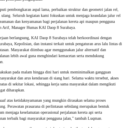
iputi pembongkaran aspal lama, perbaikan struktur dan geometri jalan rel,
 ulang. Seluruh kegiatan kami fokuskan untuk menjaga keandalan jalur rel
keamanan dan kenyamanan bagi perjalanan kereta api maupun pengguna
an Arif, Manager Humas KAI Daop 8 Surabaya.
rjaan berlangsung, KAI Daop 8 Surabaya telah berkoordinasi dengan
abaya, Kepolisian, dan instansi terkait untuk pengaturan arus lalu lintas di
intasan. Masyarakat diimbau agar menggunakan jalur alternatif dan
alanan lebih awal guna menghindari kemacetan serta mendukung
an.
ilakukan pada malam hingga dini hari untuk meminimalkan gangguan
masyarakat dan arus kendaraan di siang hari. Selama waktu tersebut, akses
batas di sekitar lokasi, sehingga kerja sama masyarakat dalam mengikuti
ngat diharapkan.
f atas ketidaknyamanan yang mungkin dirasakan selama proses
ung. Perawatan prasarana di perlintasan sebidang merupakan bentuk
 menjaga keselamatan operasional perjalanan kereta api serta
nan terbaik bagi masyarakat pengguna jalan,” tambah Luqman.