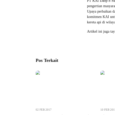
PT KAI Daop 8 Sur
pengertian masyarak
Upaya perbaikan da
komitmen KAI untu
kereta api di wila
Artikel ini juga ta
Pos Terkait
02 FEB 2017
10 FEB 201