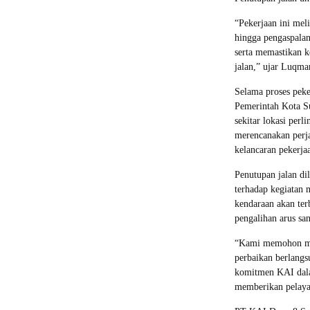
“Pekerjaan ini mel
hingga pengaspalan
serta memastikan 
jalan,” ujar Luqm
Selama proses peke
Pemerintah Kota Sur
sekitar lokasi perl
merencanakan perj
kelancaran pekerja
Penutupan jalan d
terhadap kegiatan 
kendaraan akan ter
pengalihan arus sa
“Kami memohon maa
perbaikan berlangs
komitmen KAI dalam
memberikan pelaya