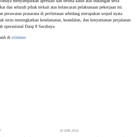
abaya menyampaikan apresiasi dan terima kasih atas dukungan serta
at dan seluruh pihak terkait atas kelancaran pelaksanaan pekerjaan ini.
n perawatan prasarana di perlintasan sebidang merupakan wujud nyata
k terus meningkatkan keselamatan, keandalan, dan kenyamanan perjalanan
yah operasional Daop 8 Surabaya.
yanh di
vritimes
7
30 APR 2026