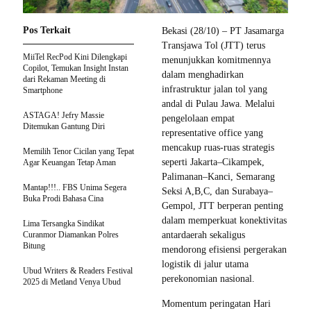
Pos Terkait
Bekasi (28/10) – PT Jasamarga
Transjawa Tol (JTT) terus
MiiTel RecPod Kini Dilengkapi
menunjukkan komitmennya
Copilot, Temukan Insight Instan
dalam menghadirkan
dari Rekaman Meeting di
infrastruktur jalan tol yang
Smartphone
andal di Pulau Jawa. Melalui
ASTAGA! Jefry Massie
pengelolaan empat
Ditemukan Gantung Diri
representative office yang
mencakup ruas-ruas strategis
Memilih Tenor Cicilan yang Tepat
seperti Jakarta–Cikampek,
Agar Keuangan Tetap Aman
Palimanan–Kanci, Semarang
Mantap!!!.. FBS Unima Segera
Seksi A,B,C, dan Surabaya–
Buka Prodi Bahasa Cina
Gempol, JTT berperan penting
dalam memperkuat konektivitas
Lima Tersangka Sindikat
Curanmor Diamankan Polres
antardaerah sekaligus
Bitung
mendorong efisiensi pergerakan
logistik di jalur utama
Ubud Writers & Readers Festival
perekonomian nasional.
2025 di Metland Venya Ubud
Momentum peringatan Hari