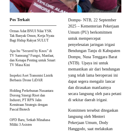
Pos Terkait
Dompu- NTB, 22 September
2025 – Kementerian Pekerjaan
Ormas Adat BNUI Nilai YSK
Umum (PU) berkomitmen
Tak Banyak Omon, Kerja Nyata
untuk mempercepat
Bagi Hidup Rakyat SULUT
penyelesaian jaringan irigasi
Bendungan Tanju di Kabupaten
Apa Itu “Secured by Knox” di
TV Samsung? Fungsi, Manfaat,
Dompu, Nusa Tenggara Barat
dan Kenapa Penting untuk Smart
(NTB). Upaya ini untuk
TV Masa Kini
memastikan air dari bendungan
yang telah lama beroperasi ini
Inspeksi Aset Transmisi Listrik
Berbasis Drone LiDAR
dapat segera mengalir lancar
dan dirasakan manfaatnya
Holding Perkebunan Nusantara
secara langsung oleh para petani
Dorong Sinergi Riset dan
di sekitar daerah irigasi.
Industri, PT RPN Jalin
Kemitraan Strategis dengan
Pascal Biotech
Komitmen tersebut ditegaskan
langsung oleh Menteri
OPD Baru, Setkab Minahasa
Pekerjaan Umum, Dody
Miliki 3 Asisten
Hanggodo, saat melakukan