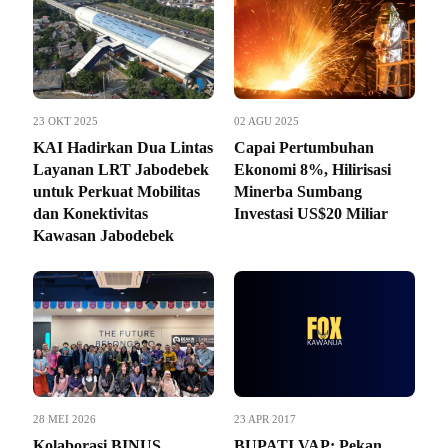
23 OKT 2025
02 AGU 2025
KAI Hadirkan Dua Lintas
Capai Pertumbuhan
Layanan LRT Jabodebek
Ekonomi 8%, Hilirisasi
untuk Perkuat Mobilitas
Minerba Sumbang
dan Konektivitas
Investasi US$20 Miliar
Kawasan Jabodebek
28 MEI 2026
23 APR 2017
Kolaborasi BINUS
BUPATI VAP: Pekan