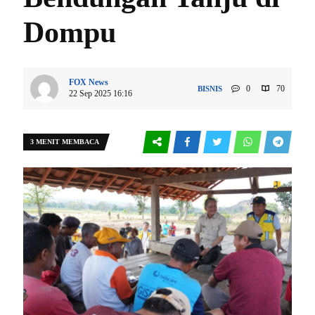
Dompu
FOX News
0
70
BISNIS
22 Sep 2025 16:16
3 MENIT MEMBACA