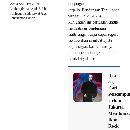
kunjungan
World Soil Day 2025:
LindungiHutan Ajak Publik
kerja ke Bendungan Tanju pada
Pulihkan Tanah Lewat Aksi
Minggu (21/9/2025).
Penanaman Pohon
Kunjungan ini bertujuan untuk
memastikan bendungan
multifungsi Tanju dapat segera
memberikan manfaat nyata
bagi masyarakat, khususnya
dalam mendukung suplai air
untuk irigasi pertanian.
Baca
Juga
Dari
Perkampu
Urban
Jakarta
Mendunia:
Ikon
Rock