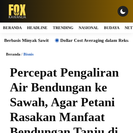
BERANDA
HEADLINE
TRENDING
NASIONAL
BUDAYA
NET
s Minyak Sawit
Dollar Cost Averaging dalam Reksa Dana: Str
Beranda
/
Bisnis
Percepat Pengaliran
Air Bendungan ke
Sawah, Agar Petani
Rasakan Manfaat
Bendungan Tanju di