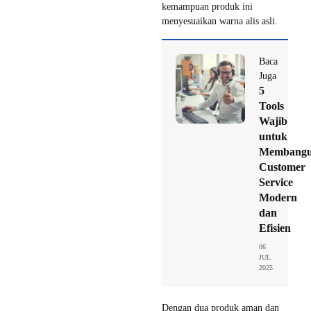
kemampuan produk ini
menyesuaikan warna alis asli.
Baca
Juga
5
Tools
Wajib
untuk
Membang
Customer
Service
Modern
dan
Efisien
06
JUL
2025
Dengan dua produk aman dan