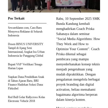
Pos Terkait
Rabu, 10 September 2025 SMK
Bunda Kandung kembali
Sewareklame.com, Cara Baru
menghadirkan Coach Priska
Menyewa Reklame di Seluruh
Sahanaya dalam seminar
Indonesia
“Social Media Algorithms: How
They Work and How to
Dosen BINUS UNIVERSITY
Tampil di Ajang Seni
Optimize Your Content”. Coach
Internasional, Angkat Isu Urban
Priska dikenal sebagai
Indonesia ke Panggung Global
pembicara yang mampu
menyederhanakan konsep teknis
Bupati VAP Verifikasi Tenaga
Harian Lepas
menjadi pengetahuan yang
mudah dipraktikkan. Dengan
Siapkan Dana Pendidikan Anak
pengalaman mengelola berbagai
di Tahun Ajaran Baru, BRI
proyek branding dan digital
Finance Hadirkan Solusi Dana
Fleksibel
activation, beliau memahami
bagaimana algoritma berperan
Red Bull Gelar Rallycross Kelas
dalam kinerja konten.
Electronic Vehicle 2018