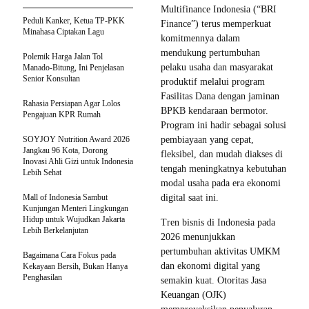
Multifinance Indonesia (“BRI
Peduli Kanker, Ketua TP-PKK
Finance”) terus memperkuat
Minahasa Ciptakan Lagu
komitmennya dalam
mendukung pertumbuhan
Polemik Harga Jalan Tol
pelaku usaha dan masyarakat
Manado-Bitung, Ini Penjelasan
Senior Konsultan
produktif melalui program
Fasilitas Dana dengan jaminan
Rahasia Persiapan Agar Lolos
BPKB kendaraan bermotor.
Pengajuan KPR Rumah
Program ini hadir sebagai solusi
SOYJOY Nutrition Award 2026
pembiayaan yang cepat,
Jangkau 96 Kota, Dorong
fleksibel, dan mudah diakses di
Inovasi Ahli Gizi untuk Indonesia
tengah meningkatnya kebutuhan
Lebih Sehat
modal usaha pada era ekonomi
Mall of Indonesia Sambut
digital saat ini.
Kunjungan Menteri Lingkungan
Hidup untuk Wujudkan Jakarta
Tren bisnis di Indonesia pada
Lebih Berkelanjutan
2026 menunjukkan
pertumbuhan aktivitas UMKM
Bagaimana Cara Fokus pada
dan ekonomi digital yang
Kekayaan Bersih, Bukan Hanya
Penghasilan
semakin kuat. Otoritas Jasa
Keuangan (OJK)