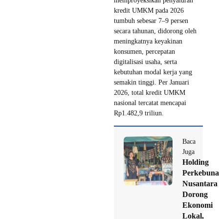
memproyeksikan penyaluran
kredit UMKM pada 2026
tumbuh sebesar 7–9 persen
secara tahunan, didorong oleh
meningkatnya keyakinan
konsumen, percepatan
digitalisasi usaha, serta
kebutuhan modal kerja yang
semakin tinggi. Per Januari
2026, total kredit UMKM
nasional tercatat mencapai
Rp1.482,9 triliun.
Baca
Juga
Holding
Perkebun
Nusantara
Dorong
Ekonomi
Lokal,