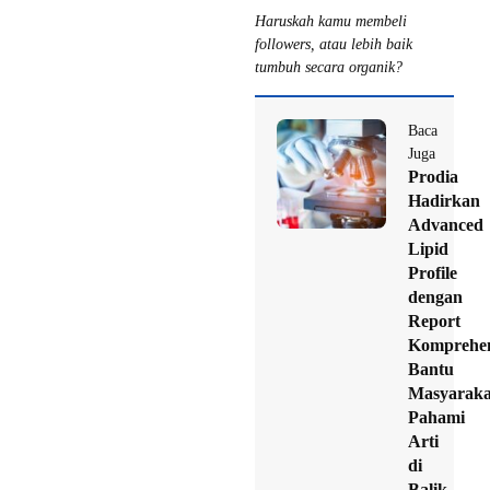
Haruskah kamu membeli
followers, atau lebih baik
tumbuh secara organik?
Baca
Juga
Prodia
Hadirkan
Advanced
Lipid
Profile
dengan
Report
Komprehen
Bantu
Masyaraka
Pahami
Arti
di
Balik