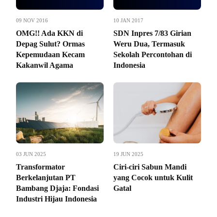
09 NOV 2016
10 JAN 2017
OMG!! Ada KKN di
SDN Inpres 7/83 Girian
Depag Sulut? Ormas
Weru Dua, Termasuk
Kepemudaan Kecam
Sekolah Percontohan di
Kakanwil Agama
Indonesia
03 JUN 2025
19 JUN 2025
Transformator
Ciri-ciri Sabun Mandi
Berkelanjutan PT
yang Cocok untuk Kulit
Bambang Djaja: Fondasi
Gatal
Industri Hijau Indonesia