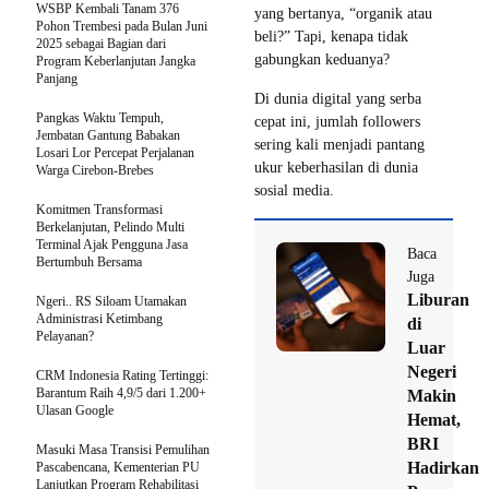
WSBP Kembali Tanam 376
yang bertanya, “organik atau
Pohon Trembesi pada Bulan Juni
beli?” Tapi, kenapa tidak
2025 sebagai Bagian dari
gabungkan keduanya?
Program Keberlanjutan Jangka
Panjang
Di dunia digital yang serba
Pangkas Waktu Tempuh,
cepat ini, jumlah followers
Jembatan Gantung Babakan
sering kali menjadi pantang
Losari Lor Percepat Perjalanan
ukur keberhasilan di dunia
Warga Cirebon-Brebes
sosial media.
Komitmen Transformasi
Berkelanjutan, Pelindo Multi
Terminal Ajak Pengguna Jasa
Baca
Bertumbuh Bersama
Juga
Liburan
Ngeri.. RS Siloam Utamakan
Administrasi Ketimbang
di
Pelayanan?
Luar
Negeri
CRM Indonesia Rating Tertinggi:
Barantum Raih 4,9/5 dari 1.200+
Makin
Ulasan Google
Hemat,
BRI
Masuki Masa Transisi Pemulihan
Hadirkan
Pascabencana, Kementerian PU
Lanjutkan Program Rehabilitasi