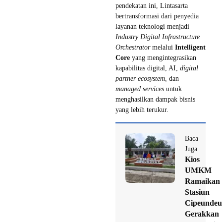
pendekatan ini, Lintasarta
bertransformasi dari penyedia
layanan teknologi menjadi
Industry Digital Infrastructure
Orchestrator
melalui
Intelligent
Core
yang mengintegrasikan
kapabilitas digital, AI,
digital
partner ecosystem,
dan
managed services
untuk
menghasilkan dampak bisnis
yang lebih terukur.
Baca
Juga
Kios
UMKM
Ramaikan
Stasiun
Cipeundeu
Gerakkan