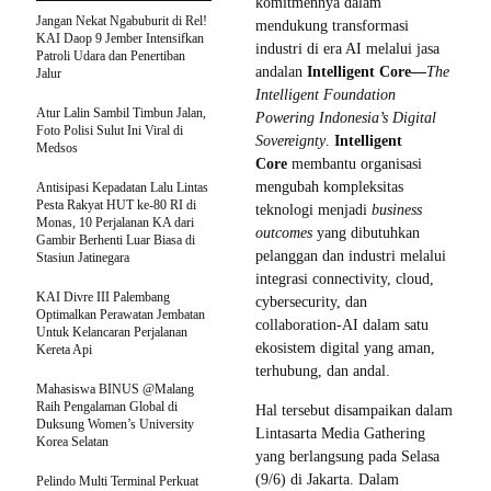
komitmennya dalam
Jangan Nekat Ngabuburit di Rel!
mendukung transformasi
KAI Daop 9 Jember Intensifkan
industri di era AI melalui jasa
Patroli Udara dan Penertiban
andalan
Intelligent Core—
The
Jalur
Intelligent Foundation
Atur Lalin Sambil Timbun Jalan,
Powering Indonesia’s Digital
Foto Polisi Sulut Ini Viral di
Sovereignty
.
Intelligent
Medsos
Core
membantu organisasi
mengubah kompleksitas
Antisipasi Kepadatan Lalu Lintas
Pesta Rakyat HUT ke-80 RI di
teknologi menjadi
business
Monas, 10 Perjalanan KA dari
outcomes
yang dibutuhkan
Gambir Berhenti Luar Biasa di
pelanggan dan industri melalui
Stasiun Jatinegara
integrasi connectivity, cloud,
KAI Divre III Palembang
cybersecurity, dan
Optimalkan Perawatan Jembatan
collaboration-AI dalam satu
Untuk Kelancaran Perjalanan
ekosistem digital yang aman,
Kereta Api
terhubung, dan andal.
Mahasiswa BINUS @Malang
Raih Pengalaman Global di
Hal tersebut disampaikan dalam
Duksung Women’s University
Lintasarta Media Gathering
Korea Selatan
yang berlangsung pada Selasa
(9/6) di Jakarta. Dalam
Pelindo Multi Terminal Perkuat