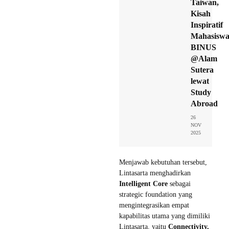
Taiwan,
Kisah
Inspiratif
Mahasisw
BINUS
@Alam
Sutera
lewat
Study
Abroad
26
NOV
2025
Menjawab kebutuhan tersebut,
Lintasarta menghadirkan
Intelligent Core
sebagai
strategic foundation yang
mengintegrasikan empat
kapabilitas utama yang dimiliki
Lintasarta, yaitu
Connectivity,