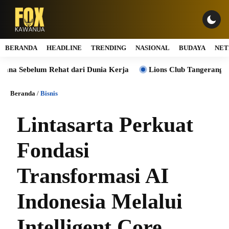
BERANDA
HEADLINE
TRENDING
NASIONAL
BUDAYA
NET
elum Rehat dari Dunia Kerja
Lions Club Tangerang Happy Bers
Beranda
/
Bisnis
Lintasarta Perkuat
Fondasi
Transformasi AI
Indonesia Melalui
Intelligent Core