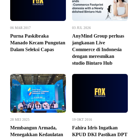
06 MAR 2017
03 JUL 2026
Purna Paskibraka
AnyMind Group perluas
Manado Kecam Pungutan
jangkauan Live
Dalam Seleksi Capas
Commerce di Indonesia
dengan meresmikan
studio Bintaro Hub
28 MEI 2025
19 OKT 2016
Membangun Armada,
Fahira Idris Ingatkan
Menegakkan Kedaulatan
KPUD DKI Pastikan DPT