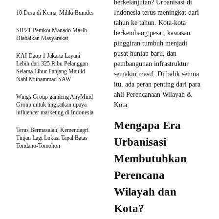
berkelanjutan? Urbanisasi di
Indonesia terus meningkat dari
10 Desa di Kema, Miliki Bumdes
tahun ke tahun. Kota-kota
SIP2T Pemkot Manado Masih
berkembang pesat, kawasan
Diabaikan Masyarakat
pinggiran tumbuh menjadi
pusat hunian baru, dan
KAI Daop 1 Jakarta Layani
Lebih dari 325 Ribu Pelanggan
pembangunan infrastruktur
Selama Libur Panjang Maulid
semakin masif. Di balik semua
Nabi Muhammad SAW
itu, ada peran penting dari para
ahli Perencanaan Wilayah &
Wings Group gandeng AnyMind
Group untuk tingkatkan upaya
Kota.
influencer marketing di Indonesia
Mengapa Era
Terus Bermasalah, Kemendagri
Tinjau Lagi Lokasi Tapal Batas
Urbanisasi
Tondano-Tomohon
Membutuhkan
Perencana
Wilayah dan
Kota?