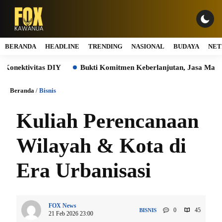
BERANDA
HEADLINE
TRENDING
NASIONAL
BUDAYA
NET
DIY
Bukti Komitmen Keberlanjutan, Jasa Marga Raih Predika
Beranda
/
Bisnis
Kuliah Perencanaan
Wilayah & Kota di
Era Urbanisasi
FOX News
0
45
BISNIS
21 Feb 2026 23:00