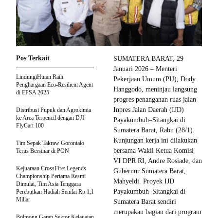
Pos Terkait
SUMATERA BARAT, 29
Januari 2026 – Menteri
LindungiHutan Raih
Pekerjaan Umum (PU), Dody
Penghargaan Eco-Resilient Agent
Hanggodo, meninjau langsung
di EPSA 2025
progres penanganan ruas jalan
Inpres Jalan Daerah (IJD)
Distribusi Pupuk dan Agrokimia
ke Area Terpencil dengan DJI
Payakumbuh–Sitangkai di
FlyCart 100
Sumatera Barat, Rabu (28/1).
Kunjungan kerja ini dilakukan
Tim Sepak Takraw Gorontalo
bersama Wakil Ketua Komisi
Terus Bersinar di PON
VI DPR RI, Andre Rosiade, dan
Kejuaraan CrossFire: Legends
Gubernur Sumatera Barat,
Championship Pertama Resmi
Mahyeldi. Proyek IJD
Dimulai, Tim Asia Tenggara
Payakumbuh–Sitangkai di
Perebutkan Hadiah Senilai Rp 1,1
Miliar
Sumatera Barat sendiri
merupakan bagian dari program
Bolmong Garap Sektor Kelauatan