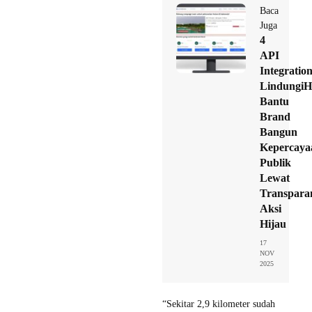
Baca
Juga
4
API
Integratio
LindungiH
Bantu
Brand
Bangun
Kepercaya
Publik
Lewat
Transpara
Aksi
Hijau
17
NOV
2025
“Sekitar 2,9 kilometer sudah