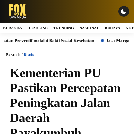
BERANDA
HEADLINE
TRENDING
NASIONAL
BUDAYA
NET
tif melalui Bakti Sosial Kesehatan
Jasa Marga Sabet Dua Pen
Beranda
/
Bisnis
Kementerian PU
Pastikan Percepatan
Peningkatan Jalan
Daerah
Payakumbuh–