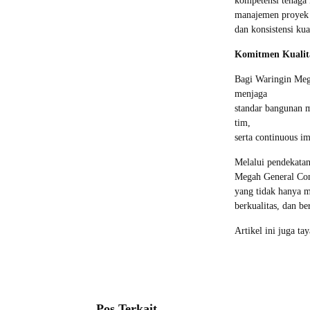
kompetensi tenaga 
manajemen proyek m
dan konsistensi kua
Komitmen Kualita
Bagi Waringin Mega
menjaga
standar bangunan me
tim,
serta continuous i
Melalui pendekatan 
Megah General Cont
yang tidak hanya 
berkualitas, dan be
Artikel ini juga ta
Pos Terkait