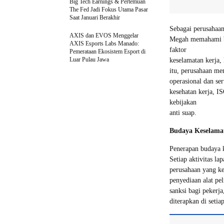
Big Tech Earnings & Pertemuan
The Fed Jadi Fokus Utama Pasar
Saat Januari Berakhir
Sebagai perusahaa
AXIS dan EVOS Menggelar
Megah memahami ba
AXIS Esports Labs Manado:
faktor
Pemerataan Ekosistem Esport di
Luar Pulau Jawa
keselamatan kerja,
itu, perusahaan men
operasional dan se
kesehatan kerja, I
kebijakan
anti suap.
Budaya Keselamat
Penerapan budaya k
Setiap aktivitas l
perusahaan yang ket
penyediaan alat pe
sanksi bagi pekerj
diterapkan di setiap