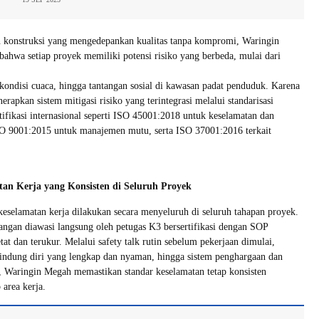
n konstruksi yang mengedepankan kualitas tanpa kompromi, Waringin
hwa setiap proyek memiliki potensi risiko yang berbeda, mulai dari
 kondisi cuaca, hingga tantangan sosial di kawasan padat penduduk. Karena
erapkan sistem mitigasi risiko yang terintegrasi melalui standarisasi
rtifikasi internasional seperti ISO 45001:2018 untuk keselamatan dan
SO 9001:2015 untuk manajemen mutu, serta ISO 37001:2016 terkait
an Kerja yang Konsisten di Seluruh Proyek
eselamatan kerja dilakukan secara menyeluruh di seluruh tahapan proyek.
apangan diawasi langsung oleh petugas K3 bersertifikasi dengan SOP
at dan terukur. Melalui safety talk rutin sebelum pekerjaan dimulai,
lindung diri yang lengkap dan nyaman, hingga sistem penghargaan dan
a, Waringin Megah memastikan standar keselamatan tetap konsisten
 area kerja.