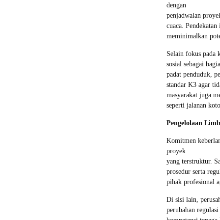
dengan
penjadwalan proye
cuaca. Pendekatan 
meminimalkan pote
Selain fokus pada 
sosial sebagai bag
padat penduduk, pe
standar K3 agar ti
masyarakat juga m
seperti jalanan kot
Pengelolaan Limb
Komitmen keberlan
proyek
yang terstruktur. S
prosedur serta reg
pihak profesional 
Di sisi lain, peru
perubahan regulasi