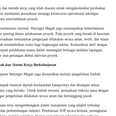
k dan metode kerja yang telah disusun untuk mengakomodasi perubahan
ini membantu perusahaan menjaga kelancaran operasional sekaligus
nsi keterlambatan proyek.
keselamatan internal, Waringin Megah juga menempatkan keberlanjutan
ian penting dalam pelaksanaan proyek. Pada proyek yang berada di kawasan
rusahaan memastikan pengerjaan dilakukan secara aman, tertib, dan sesuai
dak menimbulkan risiko bagi lingkungan sekitar. Komunikasi aktif dengan
enjadi pendekatan utama dalam menangani berbagai keluhan lapangan,
or atau genangan akibat aktivitas proyek.
ah dan Sistem Kerja Berkelanjutan
jutan Waringin Megah juga diwujudkan melalui pengelolaan limbah
ampah material dipilah berdasarkan kategorinya dan ditangani sesuai
ulasi yang berlaku. Untuk limbah tertentu, perusahaan bekerja sama dengan
agar pengelolaan dilakukan secara aman dan bertanggung jawab.
sahaan terus mengembangkan sistem manajemen yang adaptif terhadap
 dan perkembangan industri. Pembaruan SOP secara berkala, peningkatan