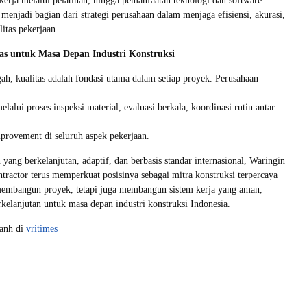
kerja melalui pelatihan, hingga pemanfaatan teknologi dan software
enjadi bagian dari strategi perusahaan dalam menjaga efisiensi, akurasi,
litas pekerjaan.
s untuk Masa Depan Industri Konstruksi
h, kualitas adalah fondasi utama dalam setiap proyek. Perusahaan
lalui proses inspeksi material, evaluasi berkala, koordinasi rutin antar
mprovement di seluruh aspek pekerjaan.
yang berkelanjutan, adaptif, dan berbasis standar internasional, Waringin
ractor terus memperkuat posisinya sebagai mitra konstruksi terpercaya
membangun proyek, tetapi juga membangun sistem kerja yang aman,
rkelanjutan untuk masa depan industri konstruksi Indonesia.
yanh di
vritimes