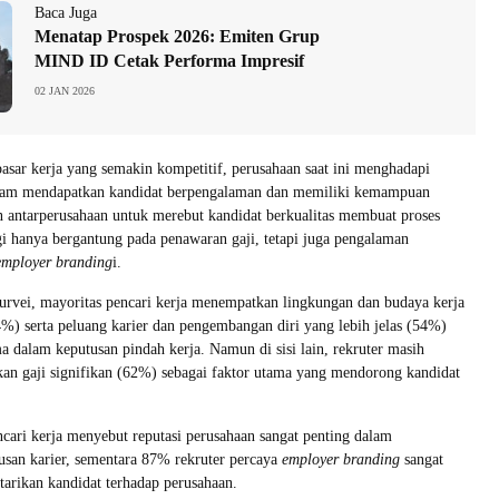
Baca Juga
Menatap Prospek 2026: Emiten Grup
MIND ID Cetak Performa Impresif
02 JAN 2026
pasar kerja yang semakin kompetitif, perusahaan saat ini menghadapi
alam mendapatkan kandidat berpengalaman dan memiliki kemampuan
an antarperusahaan untuk merebut kandidat berkualitas membuat proses
gi hanya bergantung pada penawaran gaji, tetapi juga pengalaman
employer branding
i.
survei, mayoritas pencari kerja menempatkan lingkungan dan budaya kerja
4%) serta peluang karier dan pengembangan diri yang lebih jelas (54%)
ma dalam keputusan pindah kerja. Namun di sisi lain, rekruter masih
an gaji signifikan (62%) sebagai faktor utama yang mendorong kandidat
ncari kerja menyebut reputasi perusahaan sangat penting dalam
san karier, sementara 87% rekruter percaya
employer branding
sangat
arikan kandidat terhadap perusahaan.