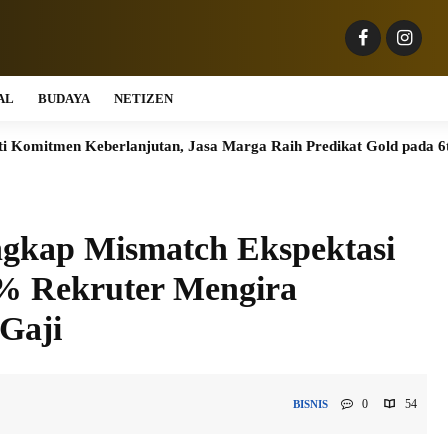
AL
BUDAYA
NETIZEN
njutan, Jasa Marga Raih Predikat Gold pada 6th TJSL & CSR Awa
ngkap Mismatch Ekspektasi
% Rekruter Mengira
Gaji
0
54
BISNIS