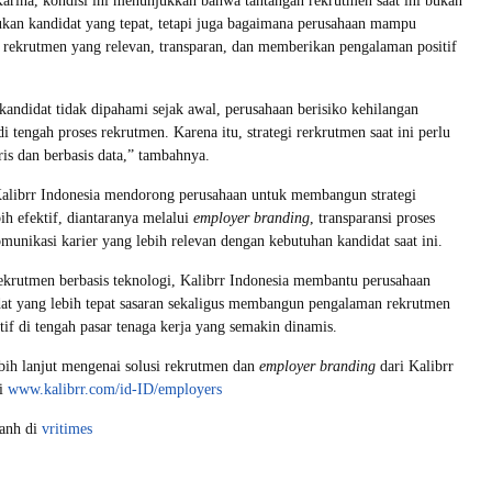
rina, kondisi ini menunjukkan bahwa tantangan rekrutmen saat ini bukan
kan kandidat yang tepat, tetapi juga bagaimana perusahaan mampu
rekrutmen yang relevan, transparan, dan memberikan pengalaman positif
 kandidat tidak dipahami sejak awal, perusahaan berisiko kehilangan
di tengah proses rekrutmen. Karena itu, strategi rerkrutmen saat ini perlu
ris dan berbasis data,” tambahnya.
 Kalibrr Indonesia mendorong perusahaan untuk membangun strategi
ih efektif, diantaranya melalui
employer branding
, transparansi proses
omunikasi karier yang lebih relevan dengan kebutuhan kandidat saat ini.
ekrutmen berbasis teknologi, Kalibrr Indonesia membantu perusahaan
at yang lebih tepat sasaran sekaligus membangun pengalaman rekrutmen
tif di tengah pasar tenaga kerja yang semakin dinamis.
bih lanjut mengenai solusi rekrutmen dan
employer branding
dari Kalibrr
gi
www.kalibrr.com/id-ID/employers
yanh di
vritimes