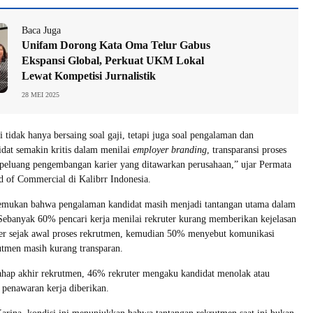
Baca Juga
Unifam Dorong Kata Oma Telur Gabus
Ekspansi Global, Perkuat UKM Lokal
Lewat Kompetisi Jurnalistik
28 MEI 2025
i tidak hanya bersaing soal gaji, tetapi juga soal pengalaman dan
dat semakin kritis dalam menilai
employer branding
, transparansi proses
peluang pengembangan karier yang ditawarkan perusahaan,” ujar Permata
d of Commercial di Kalibrr Indonesia.
nemukan bahwa pengalaman kandidat masih menjadi tantangan utama dalam
Sebanyak 60% pencari kerja menilai rekruter kurang memberikan kejelasan
rier sejak awal proses rekrutmen, kemudian 50% menyebut komunikasi
utmen masih kurang transparan.
tahap akhir rekrutmen, 46% rekruter mengaku kandidat menolak atau
 penawaran kerja diberikan.