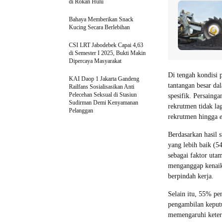
di Rokan Hulu
Bahaya Memberikan Snack
Kucing Secara Berlebihan
CSI LRT Jabodebek Capai 4,63
di Semester I 2025, Bukti Makin
Dipercaya Masyarakat
Di tengah kondisi 
KAI Daop 1 Jakarta Gandeng
tantangan besar d
Railfans Sosialisasikan Anti
Pelecehan Seksual di Stasiun
spesifik. Persaing
Sudirman Demi Kenyamanan
rekrutmen tidak la
Pelanggan
rekrutmen hingga
Berdasarkan hasil 
yang lebih baik (5
sebagai faktor uta
menganggap kenaik
berpindah kerja.
Selain itu, 55% pe
pengambilan keputu
memengaruhi ketert