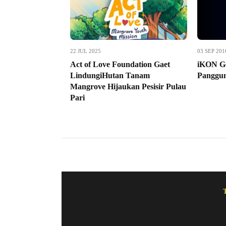
22 JUL 2025
03 SEP 201
Act of Love Foundation Gaet
iKON Ge
LindungiHutan Tanam
Panggun
Mangrove Hijaukan Pesisir Pulau
Pari