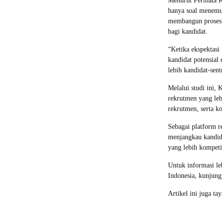
Menurut Permata Ka
hanya soal menemu
membangun proses 
bagi kandidat.
“Ketika ekspektasi
kandidat potensial 
lebih kandidat-sent
Melalui studi ini,
rekrutmen yang leb
rekrutmen, serta k
Sebagai platform r
menjangkau kandid
yang lebih kompeti
Untuk informasi le
Indonesia, kunjun
Artikel ini juga ta