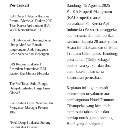
Pos Terkait
Bandung, 15 Agustus 2025 –
PT KA Properti Manajemen
KAI Daop 1 Jakarta Hadirkan
(KAI Properti), anak
Promo “Merdeka” Diskon 20%
perusahaan PT Kereta Api
Tiket Kereta Api Sambut HUT
Indonesia (Persero), menggelar
ke-80 Kemerdekaan RI
doa bersama dan memberikan
LRT Jabodebek Dukung Gaya
santunan kepada 20 anak yatim.
Hidup Aktif dan Ramah
Acara ini dilaksanakan di Hotel
Lingkungan, Ajak Pengguna
Truntum Cihampelas, Bandung,
Bawa Sepeda Saat Bepergian
pada Jumat (15/8), sebagai
BRI Region 6/Jakarta 1
bentuk rasa syukur dan doa
Resmikan Pembukaan BRI
demi keselamatan serta
Kantor Kas Menara Merdeka
kelancaran perusahaan.
The Fed Tahan Suku Bunga,
Kegiatan ini juga menjadi
Dampak terhadap Harga Emas
Global?
momentum tasyakuran atas
pembangunan Hotel Truntum
Siap Hadapi Linus Nasional, Ini
Cihampelas yang kini telah
Pernyataan Manager Persma
memasuki tahap akhir dan
1960
bersiap untuk grand opening.
*KAI Daop 1 Jakarta Dukung
Hotel yang dibangun di
Peningkatan Layanan