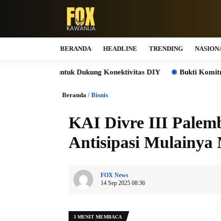
BERANDA
HEADLINE
TRENDING
NASION
 untuk Dukung Konektivitas DIY
Bukti Komitmen Keberlanjut
Beranda
/
Bisnis
KAI Divre III Palem
Antisipasi Mulainya
FOX News
14 Sep 2025 08:36
3 MENIT MEMBACA