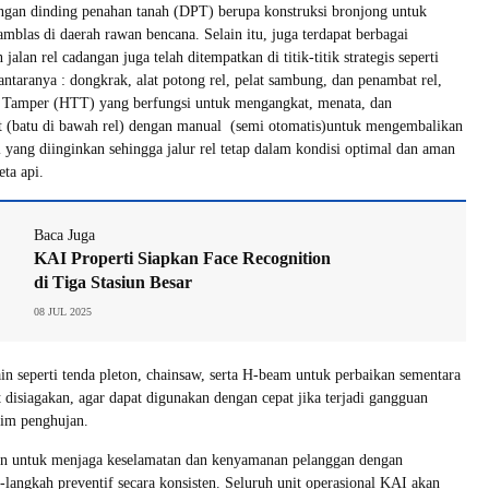
gan dinding penahan tanah (DPT) berupa konstruksi bronjong untuk
mblas di daerah rawan bencana. Selain itu, juga terdapat berbagai
jalan rel cadangan juga telah ditempatkan di titik-titik strategis seperti
iantaranya : dongkrak, alat potong rel, pelat sambung, dan penambat rel,
ie Tamper (HTT) yang berfungsi untuk mengangkat, menata, dan
t (batu di bawah rel) dengan manual (semi otomatis)untuk mengembalikan
si yang diinginkan sehingga jalur rel tetap dalam kondisi optimal dan aman
eta api.
Baca Juga
KAI Properti Siapkan Face Recognition
di Tiga Stasiun Besar
08 JUL 2025
ain seperti tenda pleton, chainsaw, serta H-beam untuk perbaikan sementara
t disiagakan, agar dapat digunakan dengan cepat jika terjadi gangguan
sim penghujan.
 untuk menjaga keselamatan dan kenyamanan pelanggan dengan
langkah preventif secara konsisten. Seluruh unit operasional KAI akan