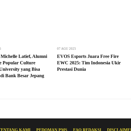
5
07 AGU 2025
Michelle Latief, Alumni
EVOS Esports Juara Free Fire
e Popular Culture
EWC 2025: Tim Indonesia Ukir
niversity yang Bisa
Prestasi Dunia
 di Bank Besar Jepang
TENTANG KAMI
PEDOMAN PMS
FAQ REDAKSI
DISCLAIME