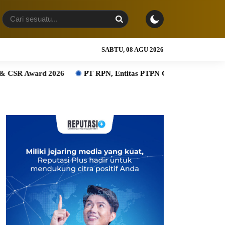
SABTU, 08 AGU 2026
026
PT RPN, Entitas PTPN Group bersama BPDP Dukung Peng