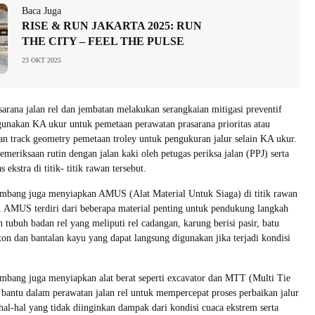
Baca Juga
RISE & RUN JAKARTA 2025: RUN
THE CITY – FEEL THE PULSE
23 OKT 2025
sarana jalan rel dan jembatan melakukan serangkaian mitigasi preventif
unakan KA ukur untuk pemetaan perawatan prasarana prioritas atau
ngan track geometry pemetaan troley untuk pengukuran jalur selain KA ukur.
emeriksaan rutin dengan jalan kaki oleh petugas periksa jalan (PPJ) serta
ekstra di titik- titik rawan tersebut.
embang juga menyiapkan AMUS (Alat Material Untuk Siaga) di titik rawan
is. AMUS terdiri dari beberapa material penting untuk pendukung langkah
n tubuh badan rel yang meliputi rel cadangan, karung berisi pasir, batu
ton dan bantalan kayu yang dapat langsung digunakan jika terjadi kondisi
mbang juga menyiapkan alat berat seperti excavator dan MTT (Multi Tie
 bantu dalam perawatan jalan rel untuk mempercepat proses perbaikan jalur
 hal-hal yang tidak diinginkan dampak dari kondisi cuaca ekstrem serta