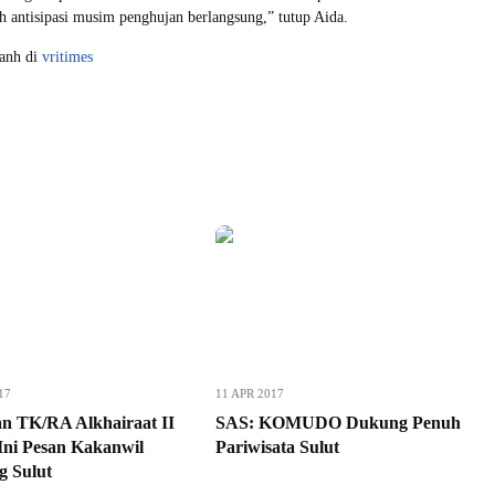
uh antisipasi musim penghujan berlangsung,” tutup Aida.
yanh di
vritimes
17
11 APR 2017
n TK/RA Alkhairaat II
SAS: KOMUDO Dukung Penuh
 Ini Pesan Kakanwil
Pariwisata Sulut
 Sulut