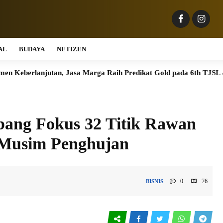
AL
BUDAYA
NETIZEN
an, Jasa Marga Raih Predikat Gold pada 6th TJSL & CSR Award 2
bang Fokus 32 Titik Rawan
 Musim Penghujan
0
76
BISNIS