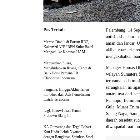
Pos Terkait
Palembang, 14 Sep
antisipasi dalam m
Merasa Diadili di Forum RDP,
aman dan lancar. U
Kakanwil ATR/ BPN Sulut Bakal
akibat cuaca ekstre
Mengadu ke Komnas HAM
mengakibatkan banj
Menyalakan Suara,
Manager Humas Div
Menghidupkan Ruang: Cerita di
Balik Edisi Perdana PR
wilayah Sumatera Se
Clubhouse Indonesia
terutama pada musi
serangkaian mitigas
Pangalila: Hingga Akhir Tahun
antara nya dari pe
Ini, tidak akan Ada Pemadaman
Listrik Terencana
Pendopo, Belimbi
Gula, Muara Enim 
Lagi, Jokowi akan Temui
Saung Naga, Saung
Prabowo Siang Ini
daerah tersebut su
diwaspadai saat mu
KA Gumarang dan Tegal Bahari
Kini Hadir Lebih Nyaman
dengan Rangkaian Stainless Steel