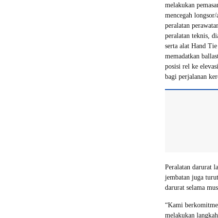
melakukan pemasan
mencegah longsor/a
peralatan perawatan 
peralatan teknis, d
serta alat Hand T
memadatkan ballas
posisi rel ke eleva
bagi perjalanan ker
Peralatan darurat l
jembatan juga turu
darurat selama mu
“Kami berkomitmen
melakukan langkah-