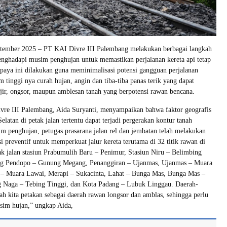
tember 2025 – PT KAI Divre III Palembang melakukan berbagai langkah
enghadapi musim penghujan untuk memastikan perjalanan kereta api tetap
paya ini dilakukan guna meminimalisasi potensi gangguan perjalanan
m tinggi nya curah hujan, angin dan tiba-tiba panas terik yang dapat
ir, ongsor, maupun amblesan tanah yang berpotensi rawan bencana.
re III Palembang, Aida Suryanti, menyampaikan bahwa faktor geografis
latan di petak jalan tertentu dapat terjadi pergerakan kontur tanah
m penghujan, petugas prasarana jalan rel dan jembatan telah melakukan
i preventif untuk memperkuat jalur kereta terutama di 32 titik rawan di
tak jalan stasiun Prabumulih Baru – Penimur, Stasiun Niru – Belimbing
ng Pendopo – Gunung Megang, Penanggiran – Ujanmas, Ujanmas – Muara
– Muara Lawai, Merapi – Sukacinta, Lahat – Bunga Mas, Bunga Mas –
 Naga – Tebing Tinggi, dan Kota Padang – Lubuk Linggau. Daerah-
dah kita petakan sebagai daerah rawan longsor dan amblas, sehingga perlu
sim hujan,” ungkap Aida,