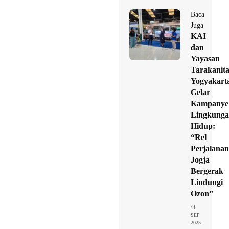
Baca
Juga
KAI
dan
Yayasan
Tarakanit
Yogyakart
Gelar
Kampanye
Lingkung
Hidup:
“Rel
Perjalanan
Jogja
Bergerak
Lindungi
Ozon”
11
SEP
2025