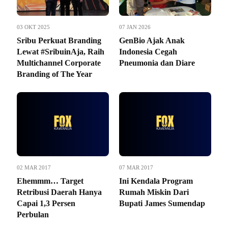
03 OKT 2025
07 JAN 2026
Sribu Perkuat Branding
GenBio Ajak Anak
Lewat #SribuinAja, Raih
Indonesia Cegah
Multichannel Corporate
Pneumonia dan Diare
Branding of The Year
02 MAR 2017
07 MAR 2017
Ehemmm… Target
Ini Kendala Program
Retribusi Daerah Hanya
Rumah Miskin Dari
Capai 1,3 Persen
Bupati James Sumendap
Perbulan