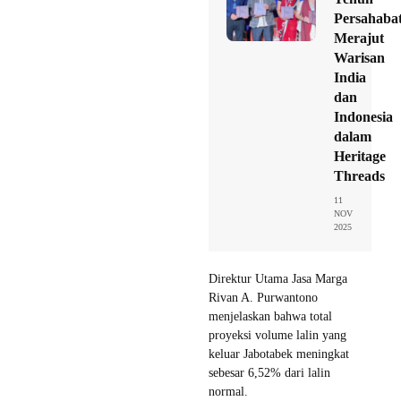
Persahaba
Merajut
Warisan
India
dan
Indonesia
dalam
Heritage
Threads
11
NOV
2025
Direktur Utama Jasa Marga
Rivan A. Purwantono
menjelaskan bahwa total
proyeksi volume lalin yang
keluar Jabotabek meningkat
sebesar 6,52% dari lalin
normal.