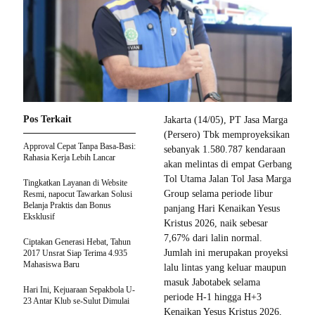
Pos Terkait
Jakarta (14/05), PT Jasa Marga
(Persero) Tbk memproyeksikan
Approval Cepat Tanpa Basa-Basi:
sebanyak 1.580.787 kendaraan
Rahasia Kerja Lebih Lancar
akan melintas di empat Gerbang
Tol Utama Jalan Tol Jasa Marga
Tingkatkan Layanan di Website
Group selama periode libur
Resmi, napocut Tawarkan Solusi
Belanja Praktis dan Bonus
panjang Hari Kenaikan Yesus
Eksklusif
Kristus 2026, naik sebesar
7,67% dari lalin normal.
Ciptakan Generasi Hebat, Tahun
Jumlah ini merupakan proyeksi
2017 Unsrat Siap Terima 4.935
Mahasiswa Baru
lalu lintas yang keluar maupun
masuk Jabotabek selama
Hari Ini, Kejuaraan Sepakbola U-
periode H-1 hingga H+3
23 Antar Klub se-Sulut Dimulai
Kenaikan Yesus Kristus 2026,