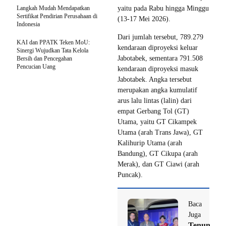
Langkah Mudah Mendapatkan
yaitu pada Rabu hingga Minggu
Sertifikat Pendirian Perusahaan di
(13-17 Mei 2026).
Indonesia
Dari jumlah tersebut, 789.279
KAI dan PPATK Teken MoU:
kendaraan diproyeksi keluar
Sinergi Wujudkan Tata Kelola
Jabotabek, sementara 791.508
Bersih dan Pencegahan
Pencucian Uang
kendaraan diproyeksi masuk
Jabotabek. Angka tersebut
merupakan angka kumulatif
arus lalu lintas (lalin) dari
empat Gerbang Tol (GT)
Utama, yaitu GT Cikampek
Utama (arah Trans Jawa), GT
Kalihurip Utama (arah
Bandung), GT Cikupa (arah
Merak), dan GT Ciawi (arah
Puncak).
Baca
Juga
Tenun