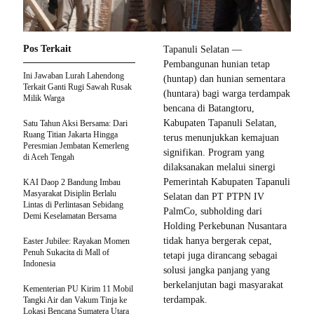
Pos Terkait
Tapanuli Selatan —
Pembangunan hunian tetap
Ini Jawaban Lurah Lahendong
(huntap) dan hunian sementara
Terkait Ganti Rugi Sawah Rusak
(huntara) bagi warga terdampak
Milik Warga
bencana di Batangtoru,
Kabupaten Tapanuli Selatan,
Satu Tahun Aksi Bersama: Dari
Ruang Titian Jakarta Hingga
terus menunjukkan kemajuan
Peresmian Jembatan Kemerleng
signifikan. Program yang
di Aceh Tengah
dilaksanakan melalui sinergi
Pemerintah Kabupaten Tapanuli
KAI Daop 2 Bandung Imbau
Masyarakat Disiplin Berlalu
Selatan dan PT PTPN IV
Lintas di Perlintasan Sebidang
PalmCo, subholding dari
Demi Keselamatan Bersama
Holding Perkebunan Nusantara
tidak hanya bergerak cepat,
Easter Jubilee: Rayakan Momen
Penuh Sukacita di Mall of
tetapi juga dirancang sebagai
Indonesia
solusi jangka panjang yang
berkelanjutan bagi masyarakat
Kementerian PU Kirim 11 Mobil
terdampak.
Tangki Air dan Vakum Tinja ke
Lokasi Bencana Sumatera Utara