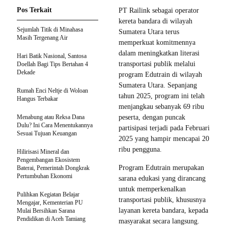
Pos Terkait
PT Railink sebagai operator
kereta bandara di wilayah
Sejumlah Titik di Minahasa
Sumatera Utara terus
Masih Tergenang Air
memperkuat komitmennya
dalam meningkatkan literasi
Hari Batik Nasional, Santosa
transportasi publik melalui
Doellah Bagi Tips Bertahan 4
Dekade
program Edutrain di wilayah
Sumatera Utara. Sepanjang
Rumah Enci Neltje di Woloan
tahun 2025, program ini telah
Hangus Terbakar
menjangkau sebanyak 69 ribu
Menabung atau Reksa Dana
peserta, dengan puncak
Dulu? Ini Cara Menentukannya
partisipasi terjadi pada Februari
Sesuai Tujuan Keuangan
2025 yang hampir mencapai 20
ribu pengguna.
Hilirisasi Mineral dan
Pengembangan Ekosistem
Program Edutrain merupakan
Baterai, Pemerintah Dongkrak
Pertumbuhan Ekonomi
sarana edukasi yang dirancang
untuk memperkenalkan
Pulihkan Kegiatan Belajar
transportasi publik, khususnya
Mengajar, Kementerian PU
layanan kereta bandara, kepada
Mulai Bersihkan Sarana
Pendidikan di Aceh Tamiang
masyarakat secara langsung.