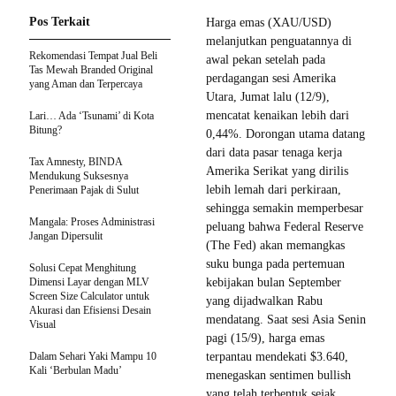
Pos Terkait
Harga emas (XAU/USD)
melanjutkan penguatannya di
Rekomendasi Tempat Jual Beli
awal pekan setelah pada
Tas Mewah Branded Original
perdagangan sesi Amerika
yang Aman dan Terpercaya
Utara, Jumat lalu (12/9),
mencatat kenaikan lebih dari
Lari… Ada ‘Tsunami’ di Kota
Bitung?
0,44%. Dorongan utama datang
dari data pasar tenaga kerja
Tax Amnesty, BINDA
Amerika Serikat yang dirilis
Mendukung Suksesnya
lebih lemah dari perkiraan,
Penerimaan Pajak di Sulut
sehingga semakin memperbesar
Mangala: Proses Administrasi
peluang bahwa Federal Reserve
Jangan Dipersulit
(The Fed) akan memangkas
suku bunga pada pertemuan
Solusi Cepat Menghitung
Dimensi Layar dengan MLV
kebijakan bulan September
Screen Size Calculator untuk
yang dijadwalkan Rabu
Akurasi dan Efisiensi Desain
mendatang. Saat sesi Asia Senin
Visual
pagi (15/9), harga emas
Dalam Sehari Yaki Mampu 10
terpantau mendekati $3.640,
Kali ‘Berbulan Madu’
menegaskan sentimen bullish
yang telah terbentuk sejak