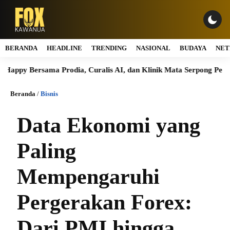
BERANDA
HEADLINE
TRENDING
NASIONAL
BUDAYA
NET
sama Prodia, Curalis AI, dan Klinik Mata Serpong Perluas Akses L
Beranda
/
Bisnis
Data Ekonomi yang
Paling
Mempengaruhi
Pergerakan Forex:
Dari PMI hingga