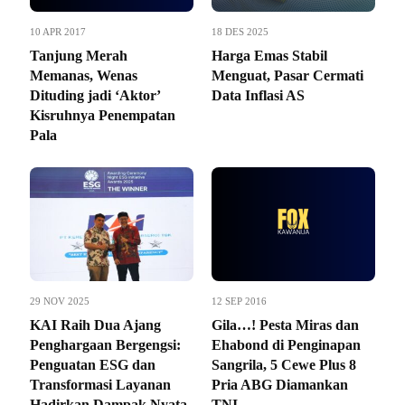
10 APR 2017
18 DES 2025
Tanjung Merah
Harga Emas Stabil
Memanas, Wenas
Menguat, Pasar Cermati
Dituding jadi ‘Aktor’
Data Inflasi AS
Kisruhnya Penempatan
Pala
29 NOV 2025
12 SEP 2016
KAI Raih Dua Ajang
Gila…! Pesta Miras dan
Penghargaan Bergengsi:
Ehabond di Penginapan
Penguatan ESG dan
Sangrila, 5 Cewe Plus 8
Transformasi Layanan
Pria ABG Diamankan
Hadirkan Dampak Nyata
TNI.