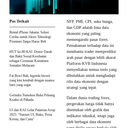
Pos Terkait
NFP, PMI, CPI, suku bunga,
dan GDP adalah lima data
Rental iPhone Jakarta: Solusi
ekonomi yang paling
Cerdas untuk Akses Teknologi
memengaruhi pasar forex.
Premium Tanpa Harus Beli
Pemahaman terhadap data ini
membantu trader memprediksi
HUT ke-80 KAI: Donor Darah
dan Bakti Sosial Kesehatan
arah pasar dengan lebih akurat.
sebagai Cerminan Komitmen
Platform KVB Indonesia
Semakin Melayani
menyediakan semua tools yang
dibutuhkan untuk menghadapi
Fat Bowl Bali, legenda favorit
yang kini kembali dengan nuansa
rilis data ekonomi dengan
baru yang segar.
strategi yang tepat.
Gerindra Tomohon Buka Peluang
Dalam dunia trading forex,
Koalisi di Pilkada
pergerakan harga tidak hanya
ditentukan oleh grafik dan
UI dan KAI Gelar Pameran Arsip
2025: “Stasiun UI, Buku, Pesta
indikator teknikal, tetapi juga
Kereta, dan Cinta”
oleh berbagai data ekonomi
yang dirilis secara berkala oleh