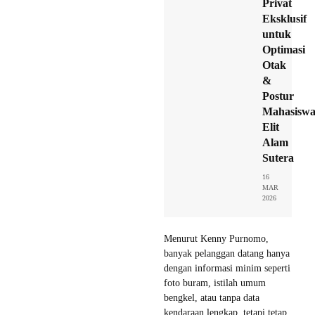
Privat
Eksklusif
untuk
Optimasi
Otak
&
Postur
Mahasisw
Elit
Alam
Sutera
16
MAR
2026
Menurut Kenny Purnomo,
banyak pelanggan datang hanya
dengan informasi minim seperti
foto buram, istilah umum
bengkel, atau tanpa data
kendaraan lengkap, tetapi tetap