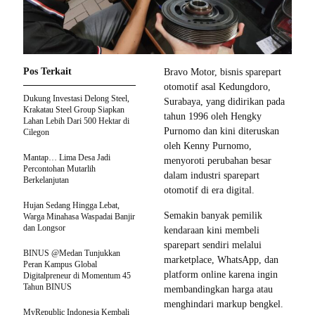
Pos Terkait
Bravo Motor, bisnis sparepart
otomotif asal Kedungdoro,
Dukung Investasi Delong Steel,
Surabaya, yang didirikan pada
Krakatau Steel Group Siapkan
tahun 1996 oleh Hengky
Lahan Lebih Dari 500 Hektar di
Purnomo dan kini diteruskan
Cilegon
oleh Kenny Purnomo,
Mantap… Lima Desa Jadi
menyoroti perubahan besar
Percontohan Mutarlih
dalam industri sparepart
Berkelanjutan
otomotif di era digital.
Hujan Sedang Hingga Lebat,
Semakin banyak pemilik
Warga Minahasa Waspadai Banjir
dan Longsor
kendaraan kini membeli
sparepart sendiri melalui
BINUS @Medan Tunjukkan
marketplace, WhatsApp, dan
Peran Kampus Global
platform online karena ingin
Digitalpreneur di Momentum 45
Tahun BINUS
membandingkan harga atau
menghindari markup bengkel.
MyRepublic Indonesia Kembali