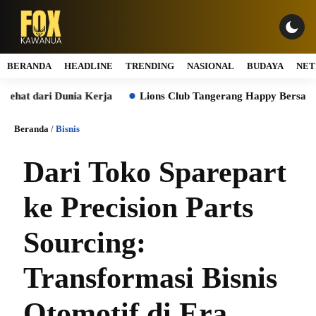
BERANDA
HEADLINE
TRENDING
NASIONAL
BUDAYA
NET
Kerja
Lions Club Tangerang Happy Bersama Prodia, Curalis AI
Beranda
/
Bisnis
Dari Toko Sparepart
ke Precision Parts
Sourcing:
Transformasi Bisnis
Otomotif di Era