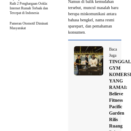
Namun di balik kemudahan
Raih 2 Penghargaan Ookla:
tersebut, muncul masalah baru
Internet Rumah Terbaik dan
Tercepat di Indonesia
berupa miskomunikasi antara
bahasa bengkel, nama resmi
Pameran Otomotif Diminati
sparepart, dan pemahaman
Masyarakat
konsumen.
Baca
Juga
TINGGA
GYM
KOMERS
YANG
RAMAI:
Believe
Fitness
Pacific
Garden
Rilis
Ruang