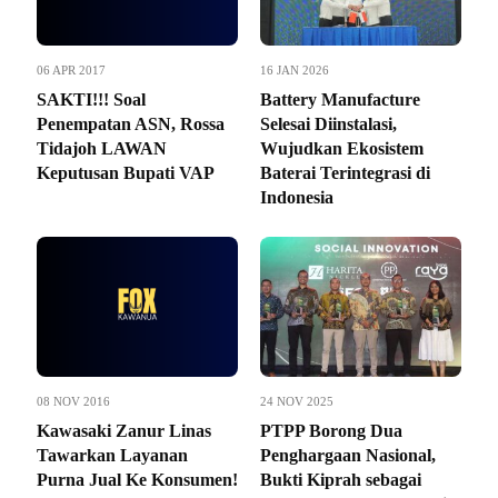
06 APR 2017
16 JAN 2026
SAKTI!!! Soal
Battery Manufacture
Penempatan ASN, Rossa
Selesai Diinstalasi,
Tidajoh LAWAN
Wujudkan Ekosistem
Keputusan Bupati VAP
Baterai Terintegrasi di
Indonesia
08 NOV 2016
24 NOV 2025
Kawasaki Zanur Linas
PTPP Borong Dua
Tawarkan Layanan
Penghargaan Nasional,
Purna Jual Ke Konsumen!
Bukti Kiprah sebagai