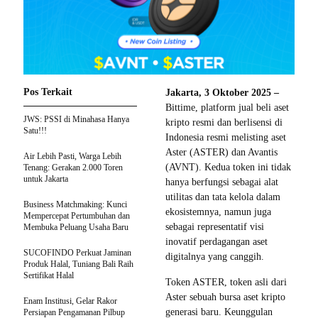
Pos Terkait
Jakarta, 3 Oktober 2025 –
Bittime, platform jual beli aset
JWS: PSSI di Minahasa Hanya
kripto resmi dan berlisensi di
Satu!!!
Indonesia resmi melisting aset
Aster (ASTER) dan Avantis
Air Lebih Pasti, Warga Lebih
(AVNT). Kedua token ini tidak
Tenang: Gerakan 2.000 Toren
untuk Jakarta
hanya berfungsi sebagai alat
utilitas dan tata kelola dalam
Business Matchmaking: Kunci
ekosistemnya, namun juga
Mempercepat Pertumbuhan dan
sebagai representatif visi
Membuka Peluang Usaha Baru
inovatif perdagangan aset
SUCOFINDO Perkuat Jaminan
digitalnya yang canggih.
Produk Halal, Tuniang Bali Raih
Sertifikat Halal
Token ASTER, token asli dari
Aster sebuah bursa aset kripto
Enam Institusi, Gelar Rakor
generasi baru. Keunggulan
Persiapan Pengamanan Pilbup