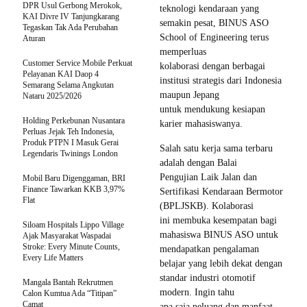
DPR Usul Gerbong Merokok,
teknologi kendaraan yang
KAI Divre IV Tanjungkarang
semakin pesat, BINUS ASO
Tegaskan Tak Ada Perubahan
School of Engineering terus
Aturan
memperluas
Customer Service Mobile Perkuat
kolaborasi dengan berbagai
Pelayanan KAI Daop 4
institusi strategis dari Indonesia
Semarang Selama Angkutan
maupun Jepang
Nataru 2025/2026
untuk mendukung kesiapan
Holding Perkebunan Nusantara
karier mahasiswanya.
Perluas Jejak Teh Indonesia,
Produk PTPN I Masuk Gerai
Salah satu kerja sama terbaru
Legendaris Twinings London
adalah dengan Balai
Pengujian Laik Jalan dan
Mobil Baru Digenggaman, BRI
Finance Tawarkan KKB 3,97%
Sertifikasi Kendaraan Bermotor
Flat
(BPLJSKB). Kolaborasi
ini membuka kesempatan bagi
Siloam Hospitals Lippo Village
mahasiswa BINUS ASO untuk
Ajak Masyarakat Waspadai
Stroke: Every Minute Counts,
mendapatkan pengalaman
Every Life Matters
belajar yang lebih dekat dengan
standar industri otomotif
Mangala Bantah Rekrutmen
modern. Ingin tahu
Calon Kumtua Ada “Titipan”
Camat
apa saja peluang dan manfaat