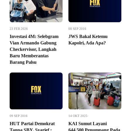
23 FEB 2026
08 SEP 2016
Investasi 4M: Selebgram
JWS Bakal Ketemu
Vian Armando Gabung
Kapolri, Ada Apa?
Checkervisor, Langkah
Baru Memberantas
Barang Palsu
09 SEP 2016
14 OKT 2025
HUT Partai Demokrat
KAI Sumut Layani
Tanpa SBY, Syarief :
644.500 Penumpang Pada