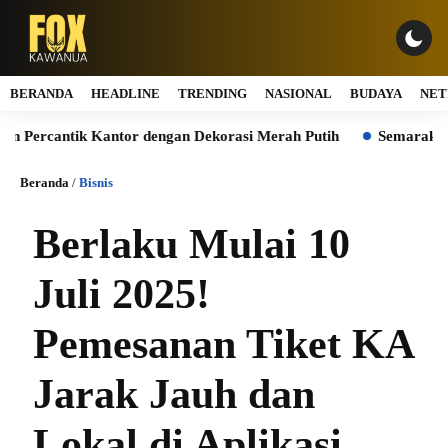
BERANDA
HEADLINE
TRENDING
NASIONAL
BUDAYA
NET
ntik Kantor dengan Dekorasi Merah Putih
Semarak HUT ke-8
Beranda
/
Bisnis
Berlaku Mulai 10
Juli 2025!
Pemesanan Tiket KA
Jarak Jauh dan
Lokal di Aplikasi