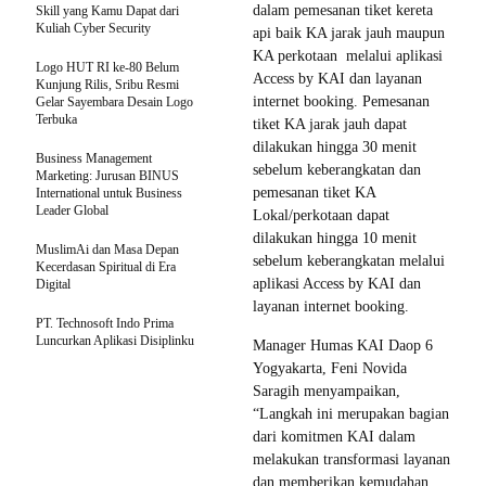
dalam pemesanan tiket kereta
Skill yang Kamu Dapat dari
Kuliah Cyber Security
api baik KA jarak jauh maupun
KA perkotaan melalui aplikasi
Logo HUT RI ke-80 Belum
Access by KAI dan layanan
Kunjung Rilis, Sribu Resmi
internet booking. Pemesanan
Gelar Sayembara Desain Logo
Terbuka
tiket KA jarak jauh dapat
dilakukan hingga 30 menit
Business Management
sebelum keberangkatan dan
Marketing: Jurusan BINUS
pemesanan tiket KA
International untuk Business
Leader Global
Lokal/perkotaan dapat
dilakukan hingga 10 menit
MuslimAi dan Masa Depan
sebelum keberangkatan melalui
Kecerdasan Spiritual di Era
aplikasi Access by KAI dan
Digital
layanan internet booking.
PT. Technosoft Indo Prima
Luncurkan Aplikasi Disiplinku
Manager Humas KAI Daop 6
Yogyakarta, Feni Novida
Saragih menyampaikan,
“Langkah ini merupakan bagian
dari komitmen KAI dalam
melakukan transformasi layanan
dan memberikan kemudahan