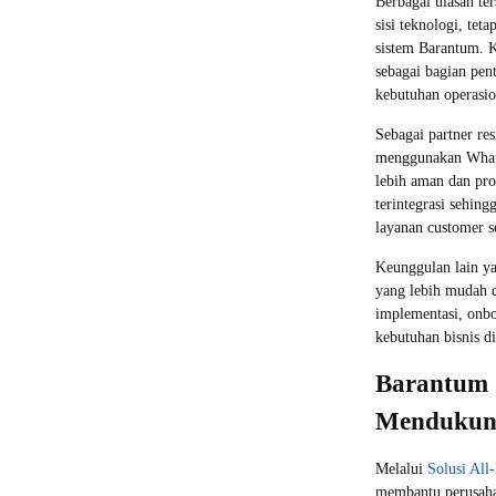
Berbagai ulasan te
sisi teknologi, te
sistem Barantum. K
sebagai bagian pe
kebutuhan operasio
Sebagai partner r
menggunakan Whats
lebih aman dan prof
terintegrasi sehin
layanan customer s
Keunggulan lain y
yang lebih mudah d
implementasi, onboa
kebutuhan bisnis di
Barantum 
Mendukung
Melalui
Solusi Al
membantu perusahaa