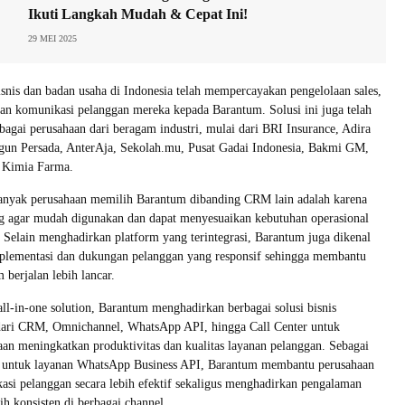
Ikuti Langkah Mudah & Cepat Ini!
29 MEI 2025
isnis dan badan usaha di Indonesia telah mempercayakan pengelolaan sales,
dan komunikasi pelanggan mereka kepada Barantum. Solusi ini juga telah
bagai perusahaan dari beragam industri, mulai dari BRI Insurance, Adira
ngun Persada, AnterAja, Sekolah.mu, Pusat Gadai Indonesia, Bakmi GM,
 Kimia Farma.
 banyak perusahaan memilih Barantum dibanding CRM lain adalah karena
ng agar mudah digunakan dan dapat menyesuaikan kebutuhan operasional
a. Selain menghadirkan platform yang terintegrasi, Barantum juga dikenal
mplementasi dan dukungan pelanggan yang responsif sehingga membantu
m berjalan lebih lancar.
all-in-one solution, Barantum menghadirkan berbagai solusi bisnis
i dari CRM, Omnichannel, WhatsApp API, hingga Call Center untuk
n meningkatkan produktivitas dan kualitas layanan pelanggan. Sebagai
a untuk layanan WhatsApp Business API, Barantum membantu perusahaan
si pelanggan secara lebih efektif sekaligus menghadirkan pengalaman
ih konsisten di berbagai channel.