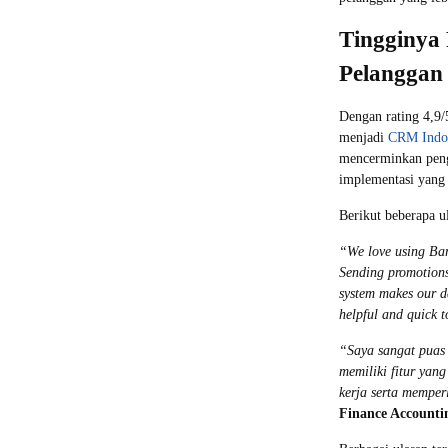
Tingginya
Pelanggan
Dengan rating 4,9/
menjadi
CRM Indo
mencerminkan peng
implementasi yang
Berikut beberapa 
“We love using Bara
Sending promotions
system makes our d
helpful and quick 
“Saya sangat puas
memiliki fitur yan
kerja serta mempe
Finance Accounti