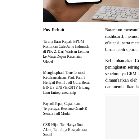
Pos Terkait
Barantum menyatuk
dashboard, memuda
Taruna Ikrar Kepala BPOM
efisiensi, serta m
Resmikan Cafe Jamu Indonesia
bisnis lebih optima
di PIK 2: Dari Warisan Leluhur
ke Masa Depan Kesehatan
Kebutuhan akan
C
Global
peningkatan seiring
Menginspirasi Transformasi
sebelumnya CRM leb
Kewirausahaan, Prof. Pantri
dimanfaatkan oleh
Heriyati Resmi Jadi Guru Besar
dan memberikan lay
BINUS UNIVERSITY Bidang
Ilmu Entrepreneurship
Payroll Tepat, Cepat, dan
Terpercaya: Bersama OranHR
Semua Jadi Mudah
CSR Hijau Tak Hanya Soal
Alam, Tapi Juga Kesejahteraan
Sosial