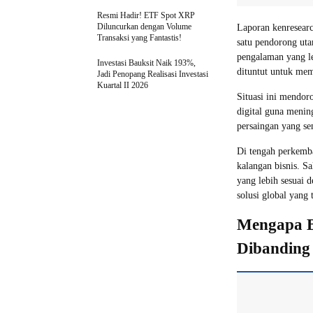
Resmi Hadir! ETF Spot XRP
Diluncurkan dengan Volume
Laporan kenresear
Transaksi yang Fantastis!
satu pendorong ut
pengalaman yang le
Investasi Bauksit Naik 193%,
dituntut untuk me
Jadi Penopang Realisasi Investasi
Kuartal II 2026
Situasi ini mendor
digital guna menin
persaingan yang se
Di tengah perkemba
kalangan bisnis. S
yang lebih sesuai 
solusi global yang t
Mengapa B
Dibandin