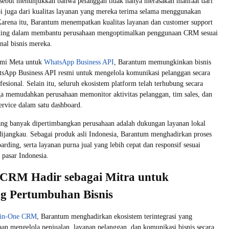
rsebut menunjukkan bahwa pelanggan tidak hanya merasakan manfaat dari
tapi juga dari kualitas layanan yang mereka terima selama menggunakan
arena itu, Barantum menempatkan kualitas layanan dan customer support
nting dalam membantu perusahaan mengoptimalkan penggunaan CRM sesuai
nal bisnis mereka.
esmi Meta untuk
WhatsApp Business API
, Barantum memungkinkan bisnis
App Business API resmi untuk mengelola komunikasi pelanggan secara
esional. Selain itu, seluruh ekosistem platform telah terhubung secara
gga memudahkan perusahaan memonitor aktivitas pelanggan, tim sales, dan
ervice dalam satu dashboard.
ang banyak dipertimbangkan perusahaan adalah dukungan layanan lokal
ijangkau. Sebagai produk asli Indonesia, Barantum menghadirkan proses
rding, serta layanan purna jual yang lebih cepat dan responsif sesuai
 pasar Indonesia.
CRM Hadir sebagai Mitra untuk
 Pertumbuhan Bisnis
l-in-One CRM
, Barantum menghadirkan ekosistem terintegrasi yang
n mengelola penjualan, layanan pelanggan, dan komunikasi bisnis secara