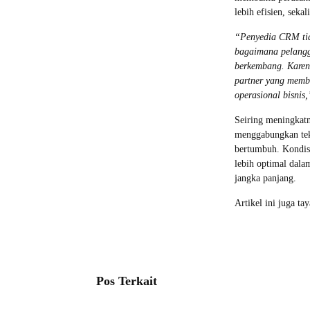
lebih efisien, sek
“Penyedia CRM tid
bagaimana pelangg
berkembang. Karena
partner yang memb
operasional bisnis,
Seiring meningkat
menggabungkan tek
bertumbuh. Kondis
lebih optimal dala
jangka panjang.
Artikel ini juga ta
Pos Terkait