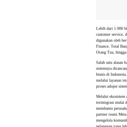
Lebih dari 1.000 b
customer service, 
digunakan oleh ber
Finance, Total Ba
Orang Tua, hingga
Salah satu alasan
sistemnya diranca
bisnis di Indonesi
melalui layanan i
proses adopsi siste
Melalui ekosistem 
terintegrasi mula
membantu perusahaa
partner resmi Met
mengelola komunika
pelanggan yang leb