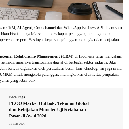
an CRM, AI Agent, Omnichannel dan WhatsApp Business API dalam satu
hkan bisnis mengelola semua percakapan pelanggan, meningkatkan
empercepat respon. Hasilnya, kepuasan pelanggan meningkat dan penjualan
l.
ustomer Relationship Management (CRM)
di Indonesia terus mengalami
 semakin masifnya transformasi digital di berbagai sektor industri. Jika
ih banyak digunakan oleh perusahaan besar, kini teknologi ini juga mulai
 UMKM untuk mengelola pelanggan, meningkatkan efektivitas penjualan,
anan yang lebih baik.
Baca Juga
FLOQ Market Outlook: Tekanan Global
dan Kebijakan Moneter Uji Ketahanan
Pasar di Awal 2026
11 FEB 2026