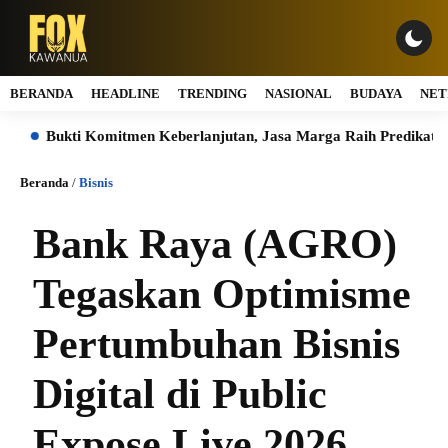
BERANDA
HEADLINE
TRENDING
NASIONAL
BUDAYA
NET
tmen Keberlanjutan, Jasa Marga Raih Predikat Gold pada 6th TJ
Beranda
/
Bisnis
Bank Raya (AGRO)
Tegaskan Optimisme
Pertumbuhan Bisnis
Digital di Public
Expose Live 2026