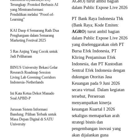
AGRO) turut ambil bagian
Terungkap: Protokol Berbasis AI
dalam Public Expose Live 2026
yang Mentransformasi
Pendidikan melalui “Proof-of-
PT Bank Raya Indonesia Tbk
Learning”
(Bank Raya; Kode Emiten:
KAI Daop 4 Semarang Raih Dua
AGRO
) turut ambil bagian
Penghargaan dalam Semarang
dalam Public Expose Live 2026
Marketing Festival 2025
yang diselenggarakan oleh PT
Bursa Efek Indonesia, PT
5 Ras Anjing Yang Cocok untuk
Jadi Peliharaan
Kliring Penjaminan Efek
Indonesia, dan PT Kustodian
BINUS University Bekasi Gelar
Sentral Efek Indonesia dengan
Research Roadmap Session
dukungan Otoritas Jasa
Living Lab Greening Corridors
Indonesia–Netherlands
Keuangan pada 9 Juni 2026
secara virtual. Dalam kegiatan
Ini Kata Ketua Dekot Manado
tersebut, Perseroan
Soal APBD-P
menyampaikan kinerja
keuangan Kuartal I 2026
Jurusan Sistem Informasi
Bandung: Pilihan Terbaik untuk
sekaligus memaparkan arah
Masa Depan Digital di SATU
strategi bisnis dan
University
pengembangan inovasi yang
akan dijalankan guna