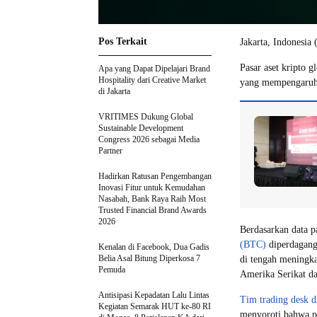
Pos Terkait
Jakarta, Indonesia
Pasar aset kripto 
Apa yang Dapat Dipelajari Brand
Hospitality dari Creative Market
yang mempengaruhi
di Jakarta
VRITIMES Dukung Global
Sustainable Development
Congress 2026 sebagai Media
Partner
Hadirkan Ratusan Pengembangan
Inovasi Fitur untuk Kemudahan
Nasabah, Bank Raya Raih Most
Trusted Financial Brand Awards
2026
Berdasarkan data 
(BTC)
diperdagang
Kenalan di Facebook, Dua Gadis
Belia Asal Bitung Diperkosa 7
di tengah meningka
Pemuda
Amerika Serikat dan
Antisipasi Kepadatan Lalu Lintas
Tim trading desk 
Kegiatan Semarak HUT ke-80 RI
menyoroti bahwa pas