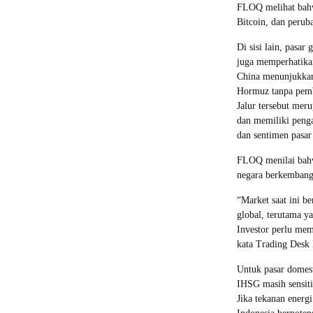
FLOQ melihat bahwa
Bitcoin, dan peruba
Di sisi lain, pasar 
juga memperhatika
China menunjukkan 
Hormuz tanpa pemb
Jalur tersebut meru
dan memiliki penga
dan sentimen pasa
FLOQ menilai bahwa
negara berkembang,
“Market saat ini be
global, terutama ya
Investor perlu mem
kata Trading Des
Untuk pasar domes
IHSG masih sensiti
Jika tekanan energ