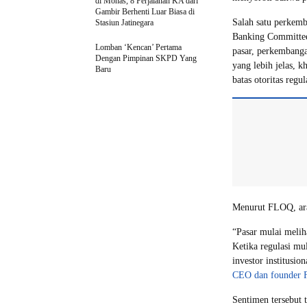
di Monas, 8 Perjalanan KA dari
Gambir Berhenti Luar Biasa di
Salah satu perkemb
Stasiun Jatinegara
Banking Committee
Lomban ‘Kencan’ Pertama
pasar, perkembanga
Dengan Pimpinan SKPD Yang
yang lebih jelas, k
Baru
batas otoritas regul
Menurut FLOQ, arah
“Pasar mulai meliha
Ketika regulasi mul
investor institusi
CEO dan founder
Sentimen tersebut 