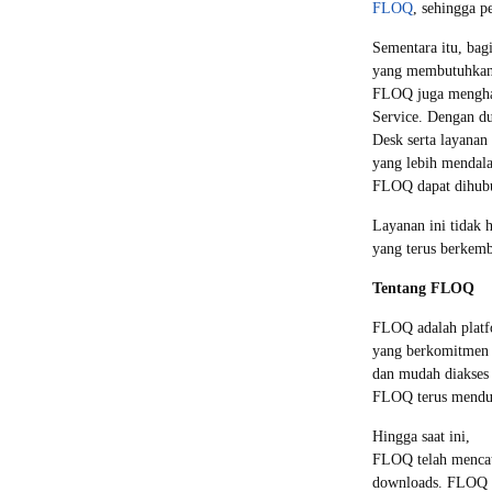
FLOQ
, sehingga p
Sementara itu, bagi
yang membutuhkan 
FLOQ juga menghad
Service. Dengan d
Desk serta layanan
yang lebih mendal
FLOQ dapat dihub
Layanan ini tidak 
yang terus berkem
Tentang FLOQ
FLOQ adalah platfo
yang berkomitmen 
dan mudah diakses 
FLOQ terus menduk
Hingga saat ini,
FLOQ telah mencatat
downloads. FLOQ