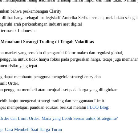
si mendapatkan ruang stabilisasi terhadap inflasi impor dan nilai tukar. Namu
nkan bahwa perkembangan Clarity
 dilihat hanya sebagai isu legislatif Amerika Serikat semata, melainkan sebagai
aruhi arah perkembangan industri aset digital
, termasuk Indonesia.
: Memahami Strategi Trading di Tengah Volatilitas
an market yang semakin dipengaruhi faktor makro dan regulasi global,
ngguna untuk tidak hanya fokus pada pergerakan harga, tetapi juga memahami
men risiko yang tepat.
ang dapat membantu pengguna mengelola strategi entry dan
imit Order,
 pengguna membeli atau menjual aset pada harga yang diinginkan.
ih lanjut mengenai strategi trading dan penggunaan Limit
pat mempelajari panduan edukasi berikut melalui
FLOQ Blog
:
Order dan Limit Order: Mana yang Lebih Sesuai untuk Strategimu?
Dip: Cara Membeli Saat Harga Turun