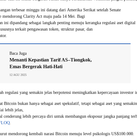
angan terbesar minggu ini datang dari Amerika Serikat setelah Senate
 mendorong Clarity Act maju pada 14 Mei. Bagi
n ini dipandang sebagai langkah penting menuju kerangka regulasi aset digital
hususnya terkait pengawasan token, struktur pasar, dan
ator.
Baca Juga
Menanti Kepastian Tarif AS–Tiongkok,
Emas Bergerak Hati-Hati
12 AGU 2025
 regulasi yang semakin jelas berpotensi meningkatkan kepercayaan investor inst
t Bitcoin bukan hanya sebagai aset spekulatif, tetapi sebagai aset yang semakin
ai lebih jelas,
onal cenderung lebih percaya diri untuk membangun eksposur jangka panjang terh
 FLOQ
.
turut mendorong kembali narasi Bitcoin menuju level psikologis US$100.000.