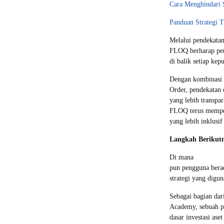
Cara Menghindari 
Panduan Strategi 
Melalui pendekatan
FLOQ berharap peng
di balik setiap kep
Dengan kombinasi a
Order, pendekatan 
yang lebih transpa
FLOQ terus memperk
yang lebih inklusi
Langkah Berikut
Di mana
pun pengguna berad
strategi yang digu
Sebagai bagian d
Academy, sebuah p
dasar investasi ase