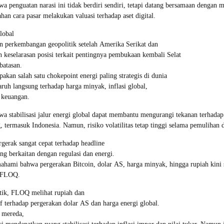
 penguatan narasi ini tidak berdiri sendiri, tetapi datang bersamaan dengan 
han cara pasar melakukan valuasi terhadap aset digital.
global
n perkembangan geopolitik setelah Amerika Serikat dan
keselarasan posisi terkait pentingnya pembukaan kembali Selat
atasan.
pakan salah satu chokepoint energi paling strategis di dunia
ruh langsung terhadap harga minyak, inflasi global,
r keuangan.
 stabilisasi jalur energi global dapat membantu mengurangi tekanan terhadap
 termasuk Indonesia. Namun, risiko volatilitas tetap tinggi selama pemulihan d
rgerak sangat cepat terhadap headline
ng berkaitan dengan regulasi dan energi.
ahami bahwa pergerakan Bitcoin, dolar AS, harga minyak, hingga rupiah kini 
k FLOQ.
tik, FLOQ melihat rupiah dan
f terhadap pergerakan dolar AS dan harga energi global.
i mereda,