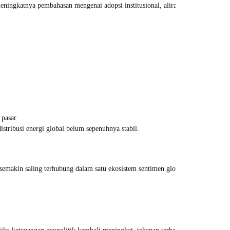
meningkatnya pembahasan mengenai adopsi institusional, aliran modal ke ETF
 pasar
istribusi energi global belum sepenuhnya stabil.
semakin saling terhubung dalam satu ekosistem sentimen global,”