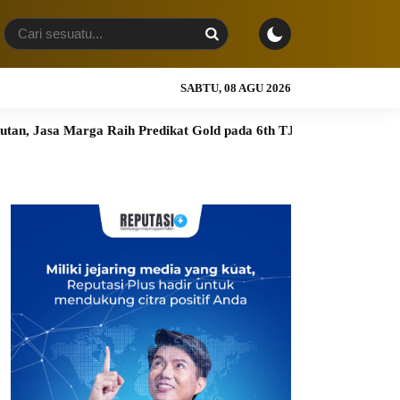
SABTU, 08 AGU 2026
Raih Predikat Gold pada 6th TJSL & CSR Award 2026
PT RPN,