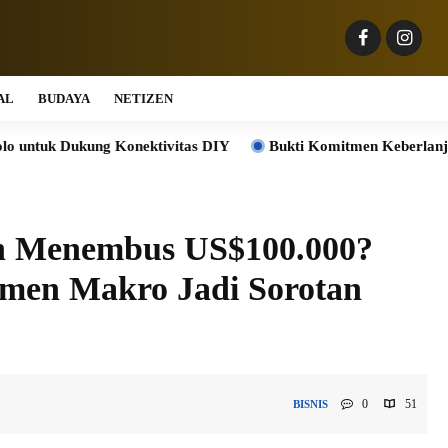
AL
BUDAYA
NETIZEN
onektivitas DIY
Bukti Komitmen Keberlanjutan, Jasa Marga 
n Menembus US$100.000?
timen Makro Jadi Sorotan
0
51
BISNIS