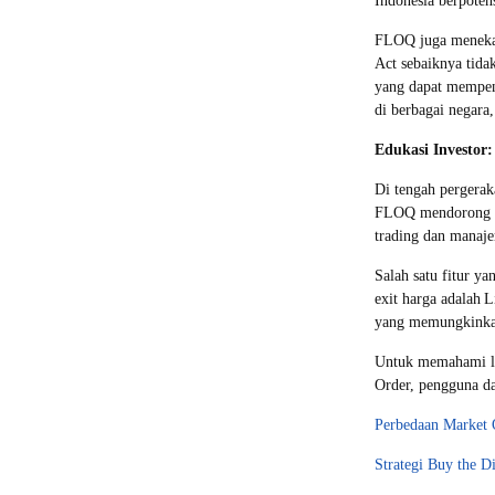
Indonesia berpoten
FLOQ juga meneka
Act sebaiknya tidak
yang dapat mempeng
di berbagai negara
Edukasi Investor
Di tengah pergerak
FLOQ mendorong pe
trading dan manaje
Salah satu fitur y
exit harga adalah L
yang memungkinkan
Untuk memahami leb
Order, pengguna da
Perbedaan Market 
Strategi Buy the 