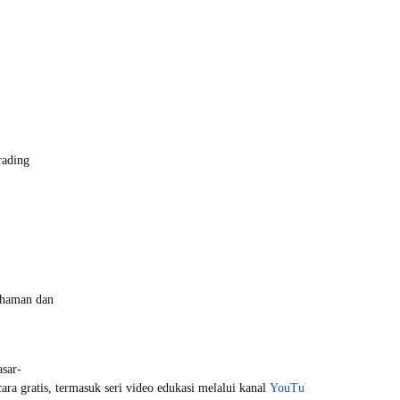
rading
ahaman dan
sar-
ecara gratis, termasuk seri video edukasi melalui kanal
YouTube