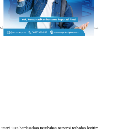
eh perkembangan regulasi Amerika Serikat, penguatan narasi institusional Bit
tetapi juga berdasarkan perubahan persepsi terhadap legitimasi aset digital sec