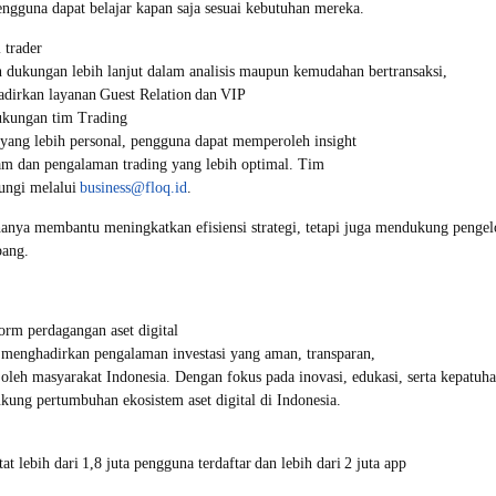
engguna dapat belajar kapan saja sesuai kebutuhan mereka.
 trader
dukungan lebih lanjut dalam analisis maupun kemudahan bertransaksi,
irkan layanan Guest Relation dan VIP
ukungan tim Trading
 yang lebih personal, pengguna dapat memperoleh insight
am dan pengalaman trading yang lebih optimal. Tim
ungi melalui
business@floq.id
.
hanya membantu meningkatkan efisiensi strategi, tetapi juga mendukung pengelo
bang.
rm perdagangan aset digital
menghadirkan pengalaman investasi yang aman, transparan,
oleh masyarakat Indonesia. Dengan fokus pada inovasi, edukasi, serta kepatuha
ung pertumbuhan ekosistem aset digital di Indonesia.
 lebih dari 1,8 juta pengguna terdaftar dan lebih dari 2 juta app