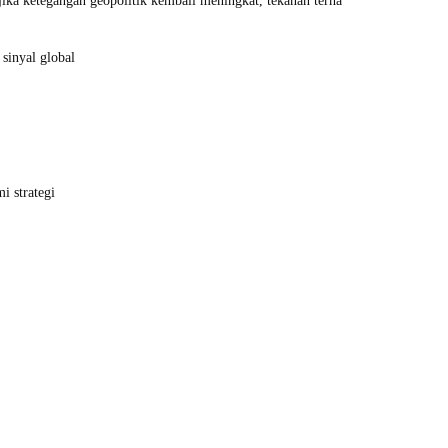
n jika ketegangan geopolitik kembali meningkat, tekanan terhadap aset berisiko
 sinyal global
 strategi