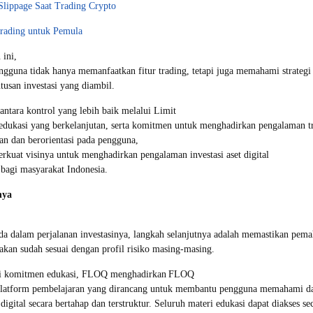
Slippage Saat Trading Crypto
Trading untuk Pemula
 ini,
guna tidak hanya memanfaatkan fitur trading, tetapi juga memahami strategi
utusan investasi yang diambil.
ntara kontrol yang lebih baik melalui Limit
edukasi yang berkelanjutan, serta komitmen untuk menghadirkan pengalaman t
ran dan berorientasi pada pengguna,
uat visinya untuk menghadirkan pengalaman investasi aset digital
f bagi masyarakat Indonesia.
nya
a dalam perjalanan investasinya, langkah selanjutnya adalah memastikan pem
nakan sudah sesuai dengan profil risiko masing-masing.
ari komitmen edukasi, FLOQ menghadirkan FLOQ
latform pembelajaran yang dirancang untuk membantu pengguna memahami da
t digital secara bertahap dan terstruktur. Seluruh materi edukasi dapat diakses s