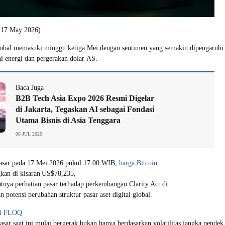
 (17 May 2026)
global memasuki minggu ketiga Mei dengan sentimen yang semakin dipengaruhi ol
 energi dan pergerakan dolar AS.
Baca Juga
B2B Tech Asia Expo 2026 Resmi Digelar
di Jakarta, Tegaskan AI sebagai Fondasi
Utama Bisnis di Asia Tenggara
06 JUL 2026
pasar pada 17 Mei 2026 pukul 17.00 WIB,
harga Bitcoin
kan di kisaran US$78,235,
tnya perhatian pasar terhadap perkembangan Clarity Act di
 potensi perubahan struktur pasar aset digital global.
di FLOQ
ar saat ini mulai bergerak bukan hanya berdasarkan volatilitas jangka pendek, 